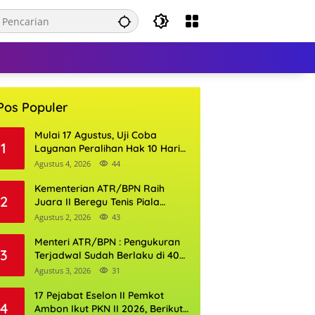
Pos Populer
Mulai 17 Agustus, Uji Coba
1
Layanan Peralihan Hak 10 Hari
di 15 Kantor Pertanahan
Agustus 4, 2026
44
Kementerian ATR/BPN Raih
2
Juara II Beregu Tenis Piala
Gubernur DKI Jakarta 2026
Agustus 2, 2026
43
Menteri ATR/BPN : Pengukuran
3
Terjadwal Sudah Berlaku di 400
Kantor Pertanahan
Agustus 3, 2026
31
17 Pejabat Eselon II Pemkot
4
Ambon Ikut PKN II 2026, Berikut