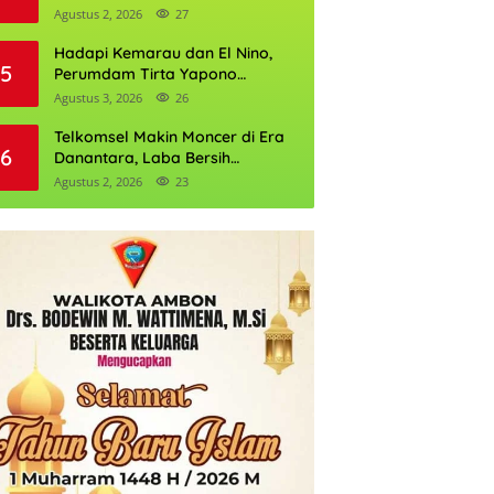
Daftarnya
Agustus 2, 2026
27
Hadapi Kemarau dan El Nino,
5
Perumdam Tirta Yapono
Perkuat Cadangan Air Ambon
Agustus 3, 2026
26
Telkomsel Makin Moncer di Era
6
Danantara, Laba Bersih
Semester I 2026 Tembus Rp10,4
Agustus 2, 2026
23
Triliun