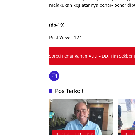
melakukan kegiatannya benar- benar dib
(dp-19)
Post Views:
124
Soroti Penanganan ADD – DD, Tim Sekber 
Pos Terkait
Politik dan Pemerintahan
Politik