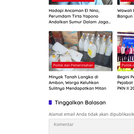
Hadapi Ancaman El Nino,
Wawali E
Perumdam Tirta Yapono
Bangun
Andalkan Sumur Dalam Jaga
Pasokan Air Ambon
Politik dan Pemerintahan
Politik
Minyak Tanah Langka di
Begini P
Ambon, Warga Keluhkan
Pejabat
Sulitnya Mendapatkan Mitan
PKN II 2
Tinggalkan Balasan
Alamat email Anda tidak akan dipublikasi