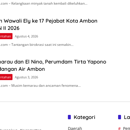
com – Kelangkaan minyak tanah kembali dikeluhkan…
n Wawali Ely ke 17 Pejabat Kota Ambon
 II 2026
intahan
Agustus 4, 2026
com – Tantangan birokrasi saat ini semakin…
arau dan El Nino, Perumdam Tirta Yapono
dangan Air Ambon
intahan
Agustus 3, 2026
.com – Musim kemarau dan ancaman fenomena…
Kategori
La
Daerah
Pem