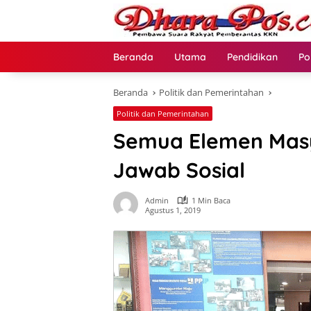
Langsung
ke
konten
Beranda
Utama
Pendidikan
Po
Beranda
Politik dan Pemerintahan
Politik dan Pemerintahan
Semua Elemen Mas
Jawab Sosial
Admin
1 Min Baca
Agustus 1, 2019