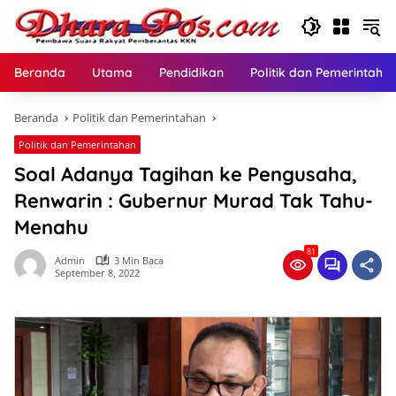
Langsung
ke
konten
Beranda
Utama
Pendidikan
Politik dan Pemerintaha
Beranda
Politik dan Pemerintahan
Politik dan Pemerintahan
Soal Adanya Tagihan ke Pengusaha,
Renwarin : Gubernur Murad Tak Tahu-
Menahu
81
Admin
3 Min Baca
September 8, 2022