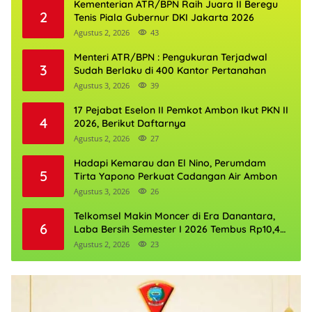
Kementerian ATR/BPN Raih Juara II Beregu
2
Tenis Piala Gubernur DKI Jakarta 2026
Agustus 2, 2026
43
Menteri ATR/BPN : Pengukuran Terjadwal
3
Sudah Berlaku di 400 Kantor Pertanahan
Agustus 3, 2026
39
17 Pejabat Eselon II Pemkot Ambon Ikut PKN II
4
2026, Berikut Daftarnya
Agustus 2, 2026
27
Hadapi Kemarau dan El Nino, Perumdam
5
Tirta Yapono Perkuat Cadangan Air Ambon
Agustus 3, 2026
26
Telkomsel Makin Moncer di Era Danantara,
6
Laba Bersih Semester I 2026 Tembus Rp10,4
Triliun
Agustus 2, 2026
23