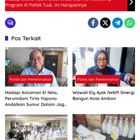
Program III Poltek Tual, ini Harapannya
Pos Terkait
Politik dan Pemerintahan
Politik dan Pemerintahan
Hadapi Ancaman El Nino,
Wawali Ely Ajak IWAPI Sinergi
Perumdam Tirta Yapono
Bangun Kota Ambon
Andalkan Sumur Dalam Jaga
Pasokan Air Ambon