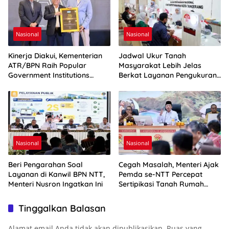
Nasional
Nasional
Kinerja Diakui, Kementerian
Jadwal Ukur Tanah
ATR/BPN Raih Popular
Masyarakat Lebih Jelas
Government Institutions
Berkat Layanan Pengukuran
Award 2026
Terjadwal
Nasional
Nasional
Beri Pengarahan Soal
Cegah Masalah, Menteri Ajak
Layanan di Kanwil BPN NTT,
Pemda se-NTT Percepat
Menteri Nusron Ingatkan Ini
Sertipikasi Tanah Rumah
Ibadah
Tinggalkan Balasan
Alamat email Anda tidak akan dipublikasikan.
Ruas yang