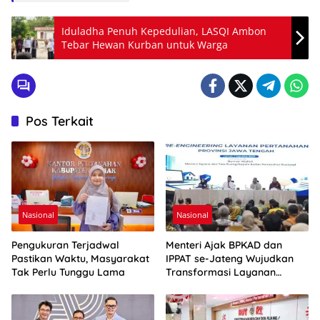
Iduladha Penuh Kepedulian, LASQI Ambon
Tebar Hewan Kurban untuk Warga
Pos Terkait
Nasional
Nasional
Pengukuran Terjadwal
Menteri Ajak BPKAD dan
Pastikan Waktu, Masyarakat
IPPAT se-Jateng Wujudkan
Tak Perlu Tunggu Lama
Transformasi Layanan
Pertanahan