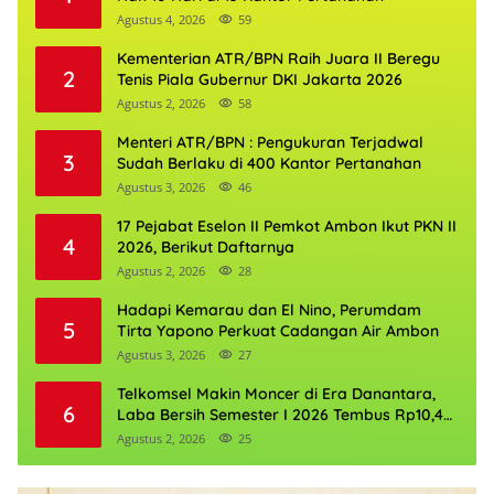
Agustus 4, 2026
59
Kementerian ATR/BPN Raih Juara II Beregu
2
Tenis Piala Gubernur DKI Jakarta 2026
Agustus 2, 2026
58
Menteri ATR/BPN : Pengukuran Terjadwal
3
Sudah Berlaku di 400 Kantor Pertanahan
Agustus 3, 2026
46
17 Pejabat Eselon II Pemkot Ambon Ikut PKN II
4
2026, Berikut Daftarnya
Agustus 2, 2026
28
Hadapi Kemarau dan El Nino, Perumdam
5
Tirta Yapono Perkuat Cadangan Air Ambon
Agustus 3, 2026
27
Telkomsel Makin Moncer di Era Danantara,
6
Laba Bersih Semester I 2026 Tembus Rp10,4
Triliun
Agustus 2, 2026
25