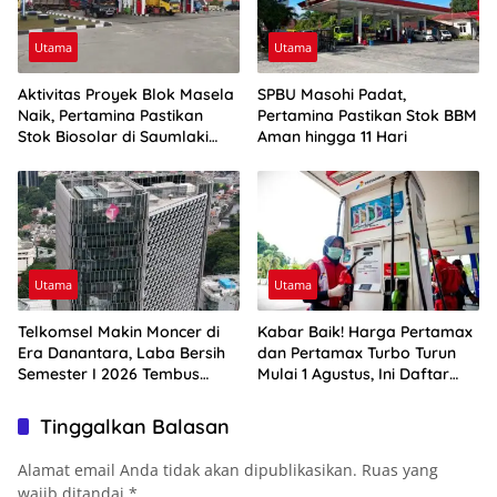
Utama
Utama
Aktivitas Proyek Blok Masela
SPBU Masohi Padat,
Naik, Pertamina Pastikan
Pertamina Pastikan Stok BBM
Stok Biosolar di Saumlaki
Aman hingga 11 Hari
Aman
Utama
Utama
Telkomsel Makin Moncer di
Kabar Baik! Harga Pertamax
Era Danantara, Laba Bersih
dan Pertamax Turbo Turun
Semester I 2026 Tembus
Mulai 1 Agustus, Ini Daftar
Rp10,4 Triliun
Harga BBM di Papua-Maluku
Tinggalkan Balasan
Alamat email Anda tidak akan dipublikasikan.
Ruas yang
wajib ditandai
*