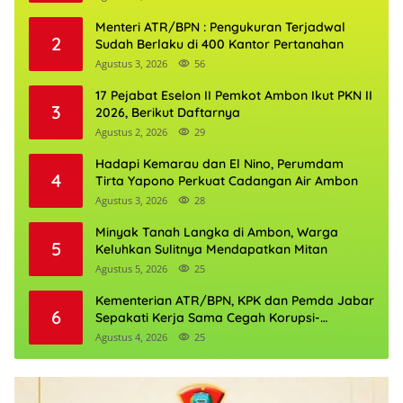
Menteri ATR/BPN : Pengukuran Terjadwal
2
Sudah Berlaku di 400 Kantor Pertanahan
Agustus 3, 2026
56
17 Pejabat Eselon II Pemkot Ambon Ikut PKN II
3
2026, Berikut Daftarnya
Agustus 2, 2026
29
Hadapi Kemarau dan El Nino, Perumdam
4
Tirta Yapono Perkuat Cadangan Air Ambon
Agustus 3, 2026
28
Minyak Tanah Langka di Ambon, Warga
5
Keluhkan Sulitnya Mendapatkan Mitan
Agustus 5, 2026
25
Kementerian ATR/BPN, KPK dan Pemda Jabar
6
Sepakati Kerja Sama Cegah Korupsi-
Penguatan Ekonomi
Agustus 4, 2026
25