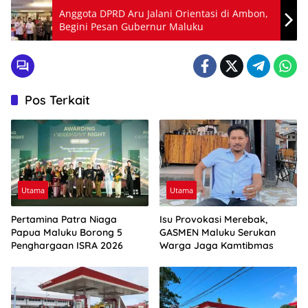
Anggota DPRD Aru Jalani Orientasi di Ambon,
Begini Pesan Gubernur Maluku
Pos Terkait
Utama
Utama
Pertamina Patra Niaga
Isu Provokasi Merebak,
Papua Maluku Borong 5
GASMEN Maluku Serukan
Penghargaan ISRA 2026
Warga Jaga Kamtibmas