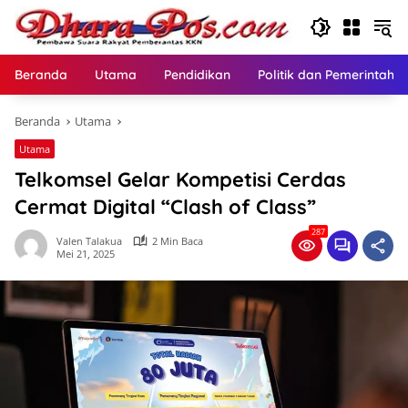
Langsung
ke
konten
Beranda
Utama
Pendidikan
Politik dan Pemerintaha
Beranda
Utama
Utama
Telkomsel Gelar Kompetisi Cerdas
Cermat Digital “Clash of Class”
287
Valen Talakua
2 Min Baca
Mei 21, 2025