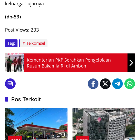
keluarga,” ujarnya.
(dp-53)
Post Views:
233
Tag:
Telkomsel
Kementerian PKP Serahkan Pengelolaan
Rusun Bakamla RI di Ambon
Pos Terkait
Utama
Utama