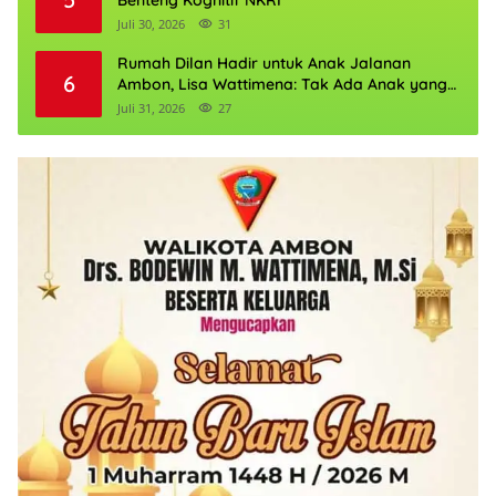
Juli 30, 2026
31
Rumah Dilan Hadir untuk Anak Jalanan
6
Ambon, Lisa Wattimena: Tak Ada Anak yang
Boleh Kehilangan Masa Depannya
Juli 31, 2026
27