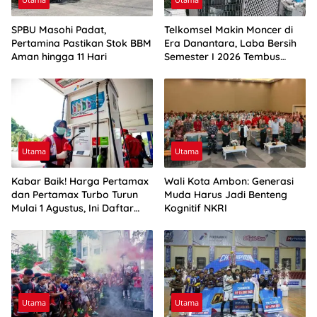
SPBU Masohi Padat,
Telkomsel Makin Moncer di
Pertamina Pastikan Stok BBM
Era Danantara, Laba Bersih
Aman hingga 11 Hari
Semester I 2026 Tembus
Rp10,4 Triliun
Utama
Utama
Kabar Baik! Harga Pertamax
Wali Kota Ambon: Generasi
dan Pertamax Turbo Turun
Muda Harus Jadi Benteng
Mulai 1 Agustus, Ini Daftar
Kognitif NKRI
Harga BBM di Papua-Maluku
Utama
Utama