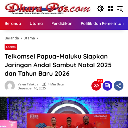
Langsung
ke
konten
Beranda
Utama
Pendidikan
Politik dan Pemerintaha
Beranda
Utama
Utama
Telkomsel Papua–Maluku Siapkan
Jaringan Andal Sambut Natal 2025
dan Tahun Baru 2026
233
Valen Talakua
4 Min Baca
Desember 10, 2025