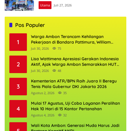
Utama
Juli 27, 2026
Pos Populer
Warga Ambon Terancam Kehilangan
1
Pekerjaan di Bandara Pattimura, William
Mairuhu Desak Maskapai Utamakan Tenaga
Juli 30, 2026
75
Kerja Lokal
Lisa Wattimena Apresiasi Gerakan Indonesia
2
Aktif, Ajak Warga Ambon Semarakkan HUT
RI dan HUT Provinsi Maluku
Juli 30, 2026
48
Kementerian ATR/BPN Raih Juara II Beregu
3
Tenis Piala Gubernur DKI Jakarta 2026
Agustus 2, 2026
35
Mulai 17 Agustus, Uji Coba Layanan Peralihan
4
Hak 10 Hari di 15 Kantor Pertanahan
Agustus 4, 2026
32
Wali Kota Ambon: Generasi Muda Harus Jadi
5
Benteng Kognitif NKRI