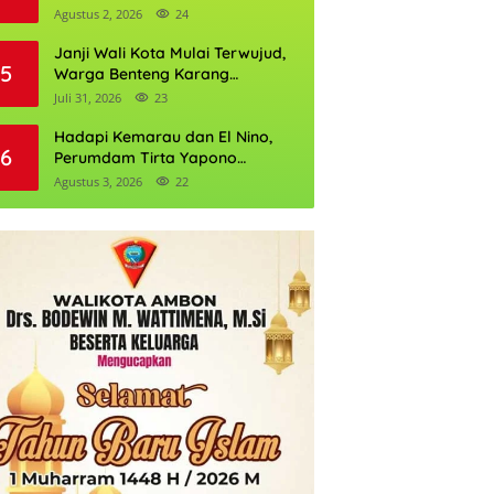
Daftarnya
Agustus 2, 2026
24
Janji Wali Kota Mulai Terwujud,
5
Warga Benteng Karang
Ditargetkan Nikmati Air Bersih
Juli 31, 2026
23
Pekan Kedua Agustus
Hadapi Kemarau dan El Nino,
6
Perumdam Tirta Yapono
Perkuat Cadangan Air Ambon
Agustus 3, 2026
22