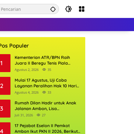
Pos Populer
Kementerian ATR/BPN Raih
1
Juara II Beregu Tenis Piala
Gubernur DKI Jakarta 2026
Agustus 2, 2026
35
Mulai 17 Agustus, Uji Coba
2
Layanan Peralihan Hak 10 Hari
di 15 Kantor Pertanahan
Agustus 4, 2026
33
Rumah Dilan Hadir untuk Anak
3
Jalanan Ambon, Lisa
Wattimena: Tak Ada Anak yang
Juli 31, 2026
27
Boleh Kehilangan Masa
Depannya
17 Pejabat Eselon II Pemkot
4
Ambon Ikut PKN II 2026, Berikut