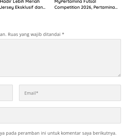
 Hadir Lebih Meriah
MyPertamina Futsal
Jersey Eksklusif dan
Competition 2026, Pertamina
onik Kota Ambon
Dorong Lahirnya Generasi
Muda Berprestasi
kan.
Ruas yang wajib ditandai
*
ya pada peramban ini untuk komentar saya berikutnya.