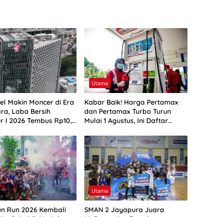
Utama
el Makin Moncer di Era
Kabar Baik! Harga Pertamax
ra, Laba Bersih
dan Pertamax Turbo Turun
r I 2026 Tembus Rp10,4
Mulai 1 Agustus, Ini Daftar
Harga BBM di Papua-Maluku
Utama
n Run 2026 Kembali
SMAN 2 Jayapura Juara