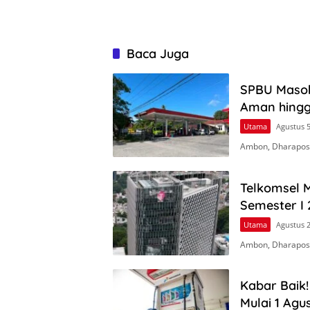
Baca Juga
SPBU Masoh
Aman hingga
Utama
Agustus 5
Ambon, Dharapos.
Telkomsel M
Semester I 
Utama
Agustus 2
Ambon, Dharapos
Kabar Baik
Mulai 1 Agu