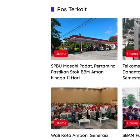
Pos Terkait
Utama
Utama
SPBU Masohi Padat, Pertamina
Telkoms
Pastikan Stok BBM Aman
Dananta
hingga 11 Hari
Semeste
Triliun
Utama
Utama
Wali Kota Ambon: Generasi
SBAM Fu