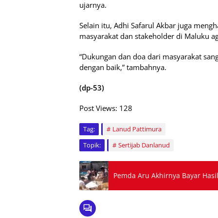
ujarnya.
Selain itu, Adhi Safarul Akbar juga men
masyarakat dan stakeholder di Maluku ag
“Dukungan dan doa dari masyarakat sang
dengan baik,” tambahnya.
(dp-53)
Post Views:
128
Tag:
Lanud Pattimura
Topik:
Sertijab Danlanud
Pemda Aru Akhirnya Bayar Hasi