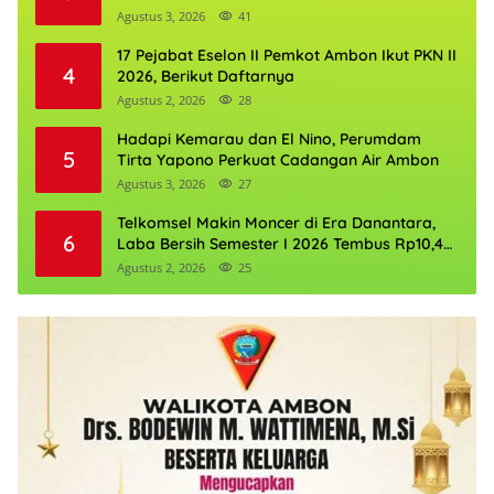
Agustus 3, 2026
41
17 Pejabat Eselon II Pemkot Ambon Ikut PKN II
4
2026, Berikut Daftarnya
Agustus 2, 2026
28
Hadapi Kemarau dan El Nino, Perumdam
5
Tirta Yapono Perkuat Cadangan Air Ambon
Agustus 3, 2026
27
Telkomsel Makin Moncer di Era Danantara,
6
Laba Bersih Semester I 2026 Tembus Rp10,4
Triliun
Agustus 2, 2026
25