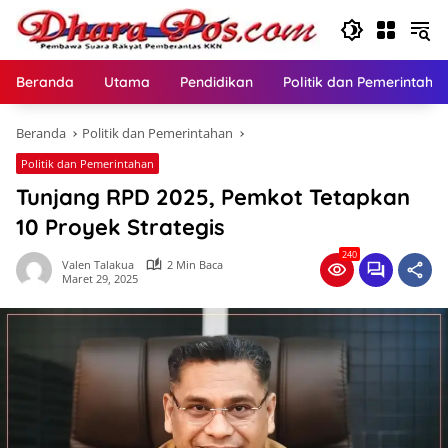
Langsung
ke
konten
Beranda
Utama
Pendidikan
Politik dan Pemerintaha
Beranda
Politik dan Pemerintahan
Politik dan Pemerintahan
Tunjang RPD 2025, Pemkot Tetapkan
10 Proyek Strategis
240
Valen Talakua
2 Min Baca
Maret 29, 2025