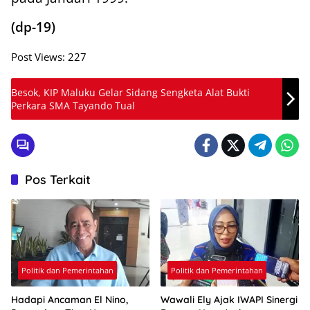
(dp-19)
Post Views:
227
Besok, KIP Maluku Gelar Sidang Sengketa Alat Bukti
Perkara SMA Tayando Tual
Pos Terkait
Politik dan Pemerintahan
Politik dan Pemerintahan
Hadapi Ancaman El Nino,
Wawali Ely Ajak IWAPI Sinergi