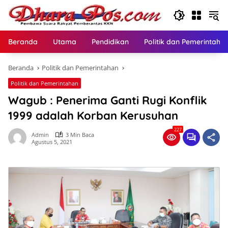
Langsung
ke
konten
Beranda
Utama
Pendidikan
Politik dan Pemerintaha
Beranda
Politik dan Pemerintahan
Politik dan Pemerintahan
Wagub : Penerima Ganti Rugi Konflik
1999 adalah Korban Kerusuhan
227
Admin
3 Min Baca
Agustus 5, 2021