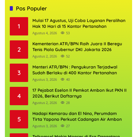
Pos Populer
Mulai 17 Agustus, Uji Coba Layanan Peralihan
1
Hak 10 Hari di 15 Kantor Pertanahan
Agustus 4, 2026
53
Kementerian ATR/BPN Raih Juara II Beregu
2
Tenis Piala Gubernur DKI Jakarta 2026
Agustus 2, 2026
52
Menteri ATR/BPN : Pengukuran Terjadwal
3
Sudah Berlaku di 400 Kantor Pertanahan
Agustus 3, 2026
40
17 Pejabat Eselon II Pemkot Ambon Ikut PKN II
4
2026, Berikut Daftarnya
Agustus 2, 2026
28
Hadapi Kemarau dan El Nino, Perumdam
5
Tirta Yapono Perkuat Cadangan Air Ambon
Agustus 3, 2026
27
Telkomsel Makin Moncer di Era Danantara,