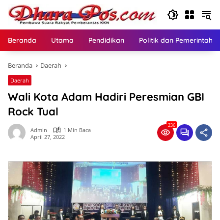
Langsung
ke
konten
Beranda
Utama
Pendidikan
Politik dan Pemerintaha
Beranda
Daerah
Daerah
Wali Kota Adam Hadiri Peresmian GBI
Rock Tual
236
Admin
1 Min Baca
April 27, 2022