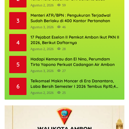
Agustus 2, 2026
59
Menteri ATR/BPN : Pengukuran Terjadwal
3
Sudah Berlaku di 400 Kantor Pertanahan
Agustus 3, 2026
46
17 Pejabat Eselon II Pemkot Ambon Ikut PKN II
4
2026, Berikut Daftarnya
Agustus 2, 2026
28
Hadapi Kemarau dan El Nino, Perumdam
5
Tirta Yapono Perkuat Cadangan Air Ambon
Agustus 3, 2026
27
Telkomsel Makin Moncer di Era Danantara,
6
Laba Bersih Semester I 2026 Tembus Rp10,4
Triliun
Agustus 2, 2026
25