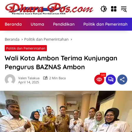
Langsung
ke
konten
Beranda
Utama
Pendidikan
Politik dan Pemerintaha
Beranda
Politik dan Pemerintahan
Politik dan Pemerintahan
Wali Kota Ambon Terima Kunjungan
Pengurus BAZNAS Ambon
500
Valen Talakua
2 Min Baca
April 14, 2025