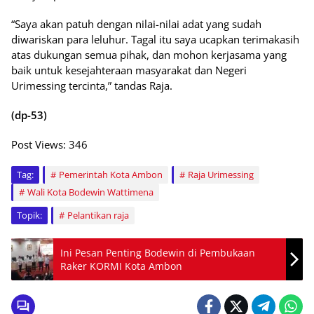
“Saya akan patuh dengan nilai-nilai adat yang sudah
diwariskan para leluhur. Tagal itu saya ucapkan terimakasih
atas dukungan semua pihak, dan mohon kerjasama yang
baik untuk kesejahteraan masyarakat dan Negeri
Urimessing tercinta,” tandas Raja.
(dp-53)
Post Views:
346
Tag:
Pemerintah Kota Ambon
Raja Urimessing
Wali Kota Bodewin Wattimena
Topik:
Pelantikan raja
Ini Pesan Penting Bodewin di Pembukaan
Raker KORMI Kota Ambon