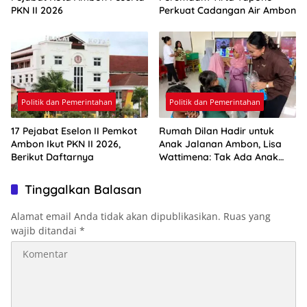
PKN II 2026
Perkuat Cadangan Air Ambon
Politik dan Pemerintahan
Politik dan Pemerintahan
17 Pejabat Eselon II Pemkot
Rumah Dilan Hadir untuk
Ambon Ikut PKN II 2026,
Anak Jalanan Ambon, Lisa
Berikut Daftarnya
Wattimena: Tak Ada Anak
yang Boleh Kehilangan Masa
Depannya
Tinggalkan Balasan
Alamat email Anda tidak akan dipublikasikan.
Ruas yang
wajib ditandai
*