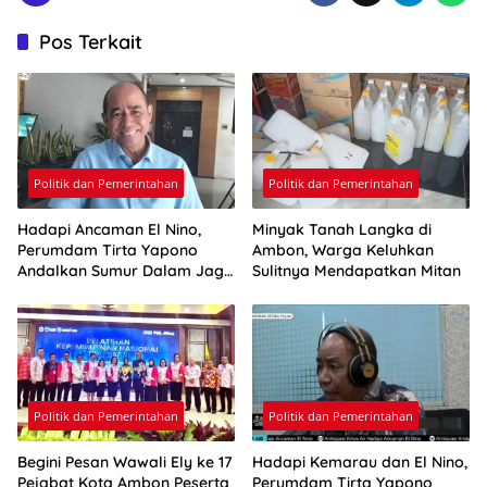
Pos Terkait
Politik dan Pemerintahan
Politik dan Pemerintahan
Hadapi Ancaman El Nino,
Minyak Tanah Langka di
Perumdam Tirta Yapono
Ambon, Warga Keluhkan
Andalkan Sumur Dalam Jaga
Sulitnya Mendapatkan Mitan
Pasokan Air Ambon
Politik dan Pemerintahan
Politik dan Pemerintahan
Begini Pesan Wawali Ely ke 17
Hadapi Kemarau dan El Nino,
Pejabat Kota Ambon Peserta
Perumdam Tirta Yapono