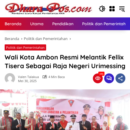
Langsung
ke
konten
Beranda
Utama
Pendidikan
Politik dan Pemerintaha
Beranda
Politik dan Pemerintahan
Politik dan Pemerintahan
Wali Kota Ambon Resmi Melantik Fellix
Tisera Sebagai Raja Negeri Urimessing
346
Valen Talakua
4 Min Baca
Mei 30, 2025