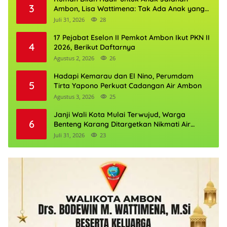
3
Ambon, Lisa Wattimena: Tak Ada Anak yang
Boleh Kehilangan Masa Depannya
Juli 31, 2026
28
17 Pejabat Eselon II Pemkot Ambon Ikut PKN II
4
2026, Berikut Daftarnya
Agustus 2, 2026
26
Hadapi Kemarau dan El Nino, Perumdam
5
Tirta Yapono Perkuat Cadangan Air Ambon
Agustus 3, 2026
25
Janji Wali Kota Mulai Terwujud, Warga
6
Benteng Karang Ditargetkan Nikmati Air
Bersih Pekan Kedua Agustus
Juli 31, 2026
23