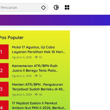
Pos Populer
Mulai 17 Agustus, Uji Coba
1
Layanan Peralihan Hak 10 Hari
di 15 Kantor Pertanahan
Agustus 4, 2026
53
Kementerian ATR/BPN Raih
2
Juara II Beregu Tenis Piala
Gubernur DKI Jakarta 2026
Agustus 2, 2026
52
Menteri ATR/BPN : Pengukuran
3
Terjadwal Sudah Berlaku di 400
Kantor Pertanahan
Agustus 3, 2026
40
17 Pejabat Eselon II Pemkot
4
Ambon Ikut PKN II 2026, Berikut