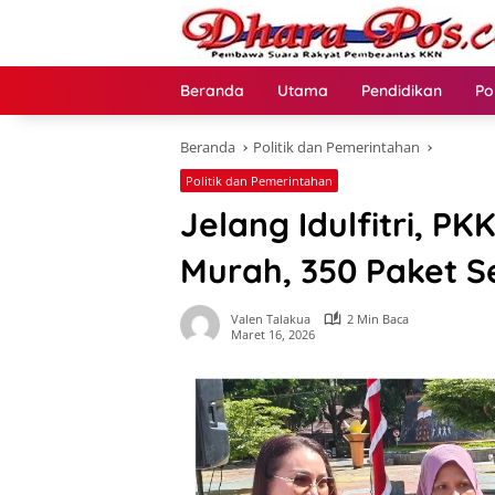
Langsung
ke
konten
Beranda
Utama
Pendidikan
Po
Beranda
Politik dan Pemerintahan
Politik dan Pemerintahan
Jelang Idulfitri, P
Murah, 350 Paket S
Valen Talakua
2 Min Baca
Maret 16, 2026