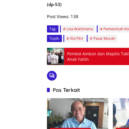
(dp-53)
Post Views:
138
Tag:
Lisa Wattimena
Pemerintah K
Topik:
Iful Fitri
Pasar Murah
Pemkot Ambon dan Majelis Tak
Anak Yatim
Pos Terkait