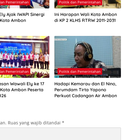
 dan Pemerintahan
Politik dan Pemerintahan
ly Ajak IWAPI Sinergi
Ini Harapan Wali Kota Ambon
 Kota Ambon
di KP 2 KLHS RTRW 2011-2031
 dan Pemerintahan
Politik dan Pemerintahan
esan Wawali Ely ke 17
Hadapi Kemarau dan El Nino,
 Kota Ambon Peserta
Perumdam Tirta Yapono
026
Perkuat Cadangan Air Ambon
kan.
Ruas yang wajib ditandai
*