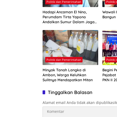
Politik dan Pemerintahan
Politik
Hadapi Ancaman El Nino,
Wawali E
Perumdam Tirta Yapono
Bangun
Andalkan Sumur Dalam Jaga
Pasokan Air Ambon
Politik dan Pemerintahan
Politik
Minyak Tanah Langka di
Begini P
Ambon, Warga Keluhkan
Pejabat
Sulitnya Mendapatkan Mitan
PKN II 2
Tinggalkan Balasan
Alamat email Anda tidak akan dipublikasi