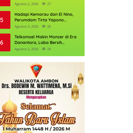
Daftarnya
Agustus 2, 2026
27
Hadapi Kemarau dan El Nino,
5
Perumdam Tirta Yapono
Perkuat Cadangan Air Ambon
Agustus 3, 2026
26
Telkomsel Makin Moncer di Era
6
Danantara, Laba Bersih
Semester I 2026 Tembus Rp10,4
Agustus 2, 2026
24
Triliun