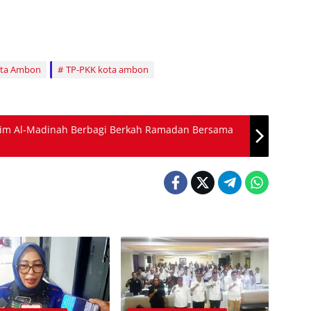
ota Ambon
TP-PKK kota ambon
lim Al-Madinah Berbagi Berkah Ramadan Bersama