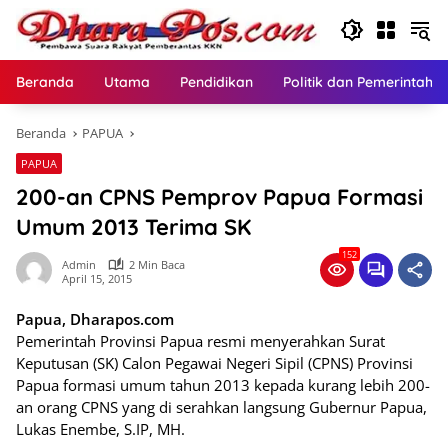
Langsung
ke
konten
Beranda
Utama
Pendidikan
Politik dan Pemerintaha
Beranda
PAPUA
PAPUA
200-an CPNS Pemprov Papua Formasi
Umum 2013 Terima SK
152
Admin
2 Min Baca
April 15, 2015
Papua, Dharapos.com
Pemerintah Provinsi Papua resmi menyerahkan Surat
Keputusan (SK) Calon Pegawai Negeri Sipil (CPNS) Provinsi
Papua formasi umum tahun 2013 kepada kurang lebih 200-
an orang CPNS yang di serahkan langsung Gubernur Papua,
Lukas Enembe, S.IP, MH.