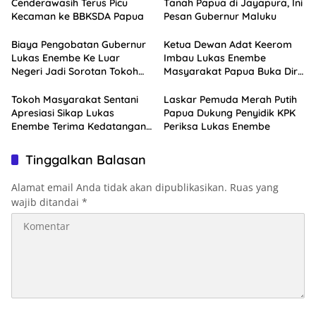
Cenderawasih Terus Picu
Tanah Papua di Jayapura, Ini
Kecaman ke BBKSDA Papua
Pesan Gubernur Maluku
Biaya Pengobatan Gubernur
Ketua Dewan Adat Keerom
Lukas Enembe Ke Luar
Imbau Lukas Enembe
Negeri Jadi Sorotan Tokoh
Masyarakat Papua Buka Diri
Masyarakat Papua
Pasca Kedatangan KPK
Tokoh Masyarakat Sentani
Laskar Pemuda Merah Putih
Apresiasi Sikap Lukas
Papua Dukung Penyidik KPK
Enembe Terima Kedatangan
Periksa Lukas Enembe
KPK
Tinggalkan Balasan
Alamat email Anda tidak akan dipublikasikan.
Ruas yang
wajib ditandai
*