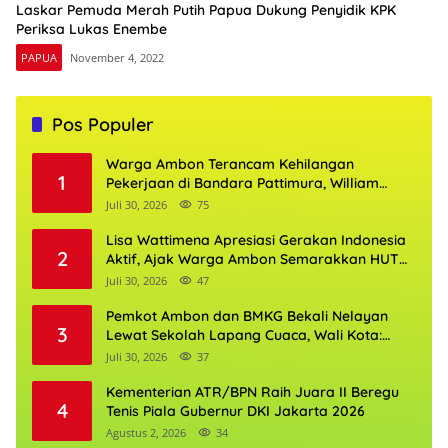
Laskar Pemuda Merah Putih Papua Dukung Penyidik KPK
Periksa Lukas Enembe
PAPUA
November 4, 2022
Pos Populer
Warga Ambon Terancam Kehilangan
1
Pekerjaan di Bandara Pattimura, William
Mairuhu Desak Maskapai Utamakan Tenaga
Juli 30, 2026
75
Kerja Lokal
Lisa Wattimena Apresiasi Gerakan Indonesia
2
Aktif, Ajak Warga Ambon Semarakkan HUT
RI dan HUT Provinsi Maluku
Juli 30, 2026
47
Pemkot Ambon dan BMKG Bekali Nelayan
3
Lewat Sekolah Lapang Cuaca, Wali Kota:
Keselamatan Harus Jadi Prioritas
Juli 30, 2026
37
Kementerian ATR/BPN Raih Juara II Beregu
4
Tenis Piala Gubernur DKI Jakarta 2026
Agustus 2, 2026
34