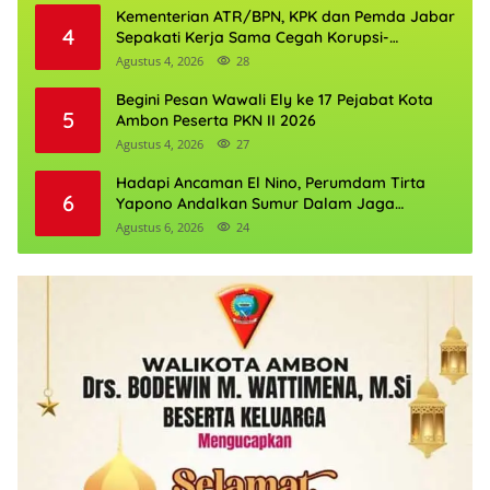
Kementerian ATR/BPN, KPK dan Pemda Jabar
4
Sepakati Kerja Sama Cegah Korupsi-
Penguatan Ekonomi
Agustus 4, 2026
28
Begini Pesan Wawali Ely ke 17 Pejabat Kota
5
Ambon Peserta PKN II 2026
Agustus 4, 2026
27
Hadapi Ancaman El Nino, Perumdam Tirta
6
Yapono Andalkan Sumur Dalam Jaga
Pasokan Air Ambon
Agustus 6, 2026
24