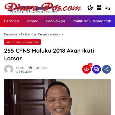
Langsung
ke
konten
Beranda
Utama
Pendidikan
Politik dan Pemerintaha
Beranda
Politik dan Pemerintahan
Politik dan Pemerintahan
255 CPNS Maluku 2018 Akan Ikuti
Latsar
80
Admin
1 Min Baca
Juli 30, 2019