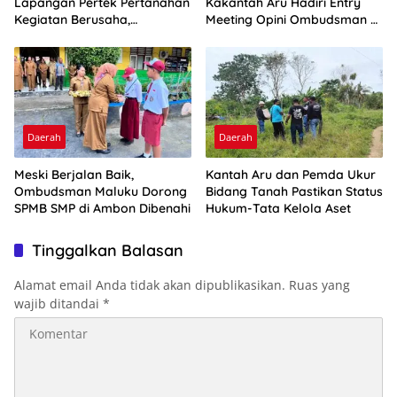
Lapangan Pertek Pertanahan
Kakantah Aru Hadiri Entry
Kegiatan Berusaha,
Meeting Opini Ombudsman RI
Optimalkan Ini
2026
Daerah
Daerah
Meski Berjalan Baik,
Kantah Aru dan Pemda Ukur
Ombudsman Maluku Dorong
Bidang Tanah Pastikan Status
SPMB SMP di Ambon Dibenahi
Hukum-Tata Kelola Aset
Tinggalkan Balasan
Alamat email Anda tidak akan dipublikasikan.
Ruas yang
wajib ditandai
*