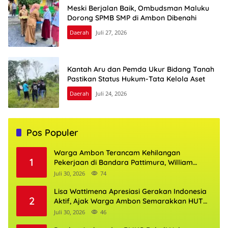
Meski Berjalan Baik, Ombudsman Maluku
Dorong SPMB SMP di Ambon Dibenahi
Daerah
Juli 27, 2026
Kantah Aru dan Pemda Ukur Bidang Tanah
Pastikan Status Hukum-Tata Kelola Aset
Daerah
Juli 24, 2026
Pos Populer
Warga Ambon Terancam Kehilangan
1
Pekerjaan di Bandara Pattimura, William
Mairuhu Desak Maskapai Utamakan Tenaga
Juli 30, 2026
74
Kerja Lokal
Lisa Wattimena Apresiasi Gerakan Indonesia
2
Aktif, Ajak Warga Ambon Semarakkan HUT
RI dan HUT Provinsi Maluku
Juli 30, 2026
46