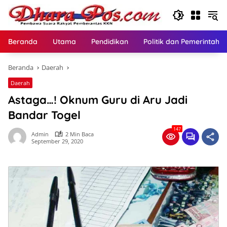
Langsung
ke
konten
Beranda
Utama
Pendidikan
Politik dan Pemerintaha
Beranda
Daerah
Daerah
Astaga…! Oknum Guru di Aru Jadi
Bandar Togel
147
Admin
2 Min Baca
September 29, 2020