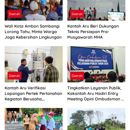
Daerah
Daerah
Wali Kota Ambon Sambangi
Kantah Aru Beri Dukungan
Lorong Tahu, Minta Warga
Teknis Persiapan Pra-
Jaga Kebersihan Lingkungan
Musyawarah MHA
Daerah
Daerah
Kantah Aru Verifikasi
Tingkatkan Layanan Publik,
Lapangan Pertek Pertanahan
Kakantah Aru Hadiri Entry
Kegiatan Berusaha,
Meeting Opini Ombudsman RI
Optimalkan Ini
2026