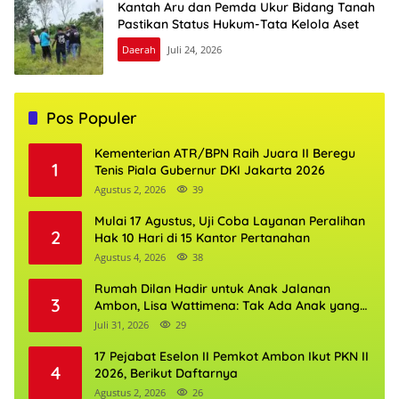
Kantah Aru dan Pemda Ukur Bidang Tanah
Pastikan Status Hukum-Tata Kelola Aset
Daerah
Juli 24, 2026
Pos Populer
Kementerian ATR/BPN Raih Juara II Beregu
1
Tenis Piala Gubernur DKI Jakarta 2026
Agustus 2, 2026
39
Mulai 17 Agustus, Uji Coba Layanan Peralihan
2
Hak 10 Hari di 15 Kantor Pertanahan
Agustus 4, 2026
38
Rumah Dilan Hadir untuk Anak Jalanan
3
Ambon, Lisa Wattimena: Tak Ada Anak yang
Boleh Kehilangan Masa Depannya
Juli 31, 2026
29
17 Pejabat Eselon II Pemkot Ambon Ikut PKN II
4
2026, Berikut Daftarnya
Agustus 2, 2026
26