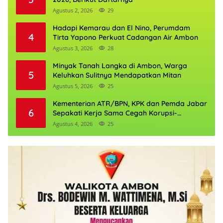
Agustus 2, 2026
29
Hadapi Kemarau dan El Nino, Perumdam
4
Tirta Yapono Perkuat Cadangan Air Ambon
Agustus 3, 2026
28
Minyak Tanah Langka di Ambon, Warga
5
Keluhkan Sulitnya Mendapatkan Mitan
Agustus 5, 2026
25
Kementerian ATR/BPN, KPK dan Pemda Jabar
6
Sepakati Kerja Sama Cegah Korupsi-
Penguatan Ekonomi
Agustus 4, 2026
25