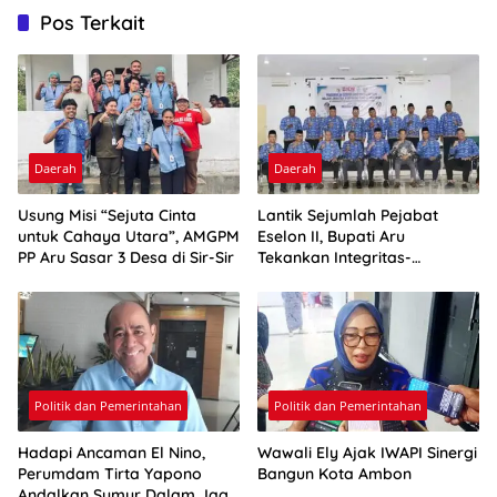
Pos Terkait
Daerah
Daerah
Usung Misi “Sejuta Cinta
Lantik Sejumlah Pejabat
untuk Cahaya Utara”, AMGPM
Eselon II, Bupati Aru
PP Aru Sasar 3 Desa di Sir-Sir
Tekankan Integritas-
Percepatan Kinerja
Politik dan Pemerintahan
Politik dan Pemerintahan
Hadapi Ancaman El Nino,
Wawali Ely Ajak IWAPI Sinergi
Perumdam Tirta Yapono
Bangun Kota Ambon
Andalkan Sumur Dalam Jaga