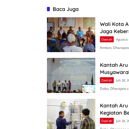
Baca Juga
Wali Kota 
Jaga Keber
Daerah
Agustus 
Ambon, Dharapos
Kantah Aru 
Musyawara
Daerah
Juli 28, 
Dobo, Dharapos.c
Kantah Aru
Kegiatan Be
Daerah
Juli 28, 