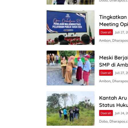
Dobo, Dharapos.c
Tingkatkan 
Meeting Op
Daerah
Juli 27, 
Ambon, Dharapos
Meski Berj
SMP di Amb
Daerah
Juli 27, 
Ambon, Dharapos.
Kantah Aru
Status Huk
Daerah
Juli 24, 
Dobo, Dharapos.c