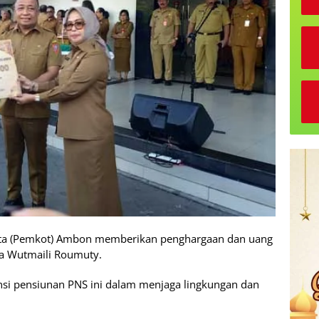
ta (Pemkot) Ambon memberikan penghargaan dan uang
a Wutmaili Roumuty.
nsi pensiunan PNS ini dalam menjaga lingkungan dan