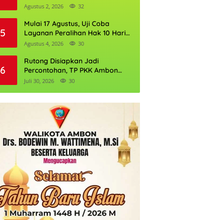
Gubernur DKI Jakarta 2026
Agustus 2, 2026
32
Mulai 17 Agustus, Uji Coba
5
Layanan Peralihan Hak 10 Hari
di 15 Kantor Pertanahan
Agustus 4, 2026
30
Rutong Disiapkan Jadi
6
Percontohan, TP PKK Ambon
Gandeng HOPE Worldwide
Juli 30, 2026
30
Perkuat Pemberdayaan
Keluarga