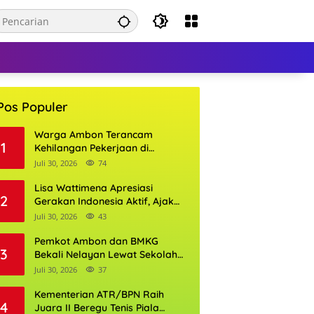
Pos Populer
Warga Ambon Terancam
1
Kehilangan Pekerjaan di
Bandara Pattimura, William
Juli 30, 2026
74
Mairuhu Desak Maskapai
Utamakan Tenaga Kerja Lokal
Lisa Wattimena Apresiasi
2
Gerakan Indonesia Aktif, Ajak
Warga Ambon Semarakkan
Juli 30, 2026
43
HUT RI dan HUT Provinsi Maluku
Pemkot Ambon dan BMKG
3
Bekali Nelayan Lewat Sekolah
Lapang Cuaca, Wali Kota:
Juli 30, 2026
37
Keselamatan Harus Jadi
Prioritas
Kementerian ATR/BPN Raih
4
Juara II Beregu Tenis Piala