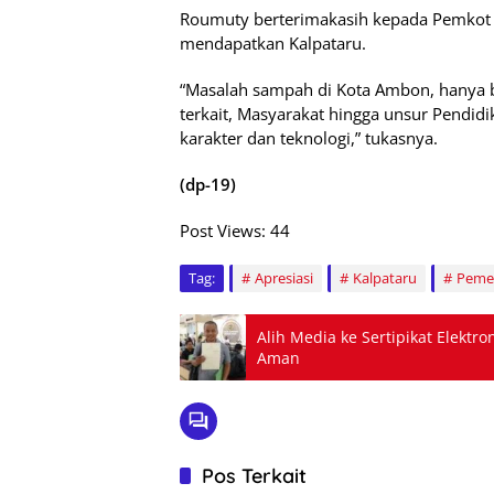
Roumuty berterimakasih kepada Pemkot
mendapatkan Kalpataru.
“Masalah sampah di Kota Ambon, hanya b
terkait, Masyarakat hingga unsur Pendi
karakter dan teknologi,” tukasnya.
(dp-19)
Post Views:
44
Tag:
Apresiasi
Kalpataru
Peme
Alih Media ke Sertipikat Elektro
Aman
Pos Terkait