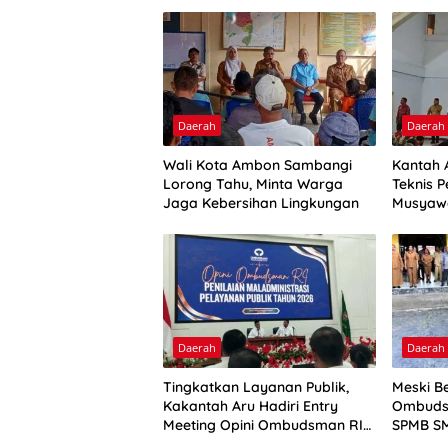
Daerah
Daerah
Wali Kota Ambon Sambangi
Kantah 
Lorong Tahu, Minta Warga
Teknis P
Jaga Kebersihan Lingkungan
Musyaw
Daerah
Daerah
Tingkatkan Layanan Publik,
Meski Be
Kakantah Aru Hadiri Entry
Ombuds
Meeting Opini Ombudsman RI
SPMB SM
2026