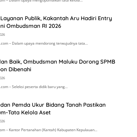
om – Dalam upaya mengoptimalkan tata kelola…
Layanan Publik, Kakantah Aru Hadiri Entry
ini Ombudsman RI 2026
2026
.com – Dalam upaya mendorong terwujudnya tata…
alan Baik, Ombudsman Maluku Dorong SPMB
on Dibenahi
2026
com – Seleksi peserta didik baru yang…
 dan Pemda Ukur Bidang Tanah Pastikan
um-Tata Kelola Aset
2026
om – Kantor Pertanahan (Kantah) Kabupaten Kepulauan…