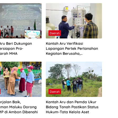
Daerah
Aru Beri Dukungan
Kantah Aru Verifikasi
ersiapan Pra-
Lapangan Pertek Pertanahan
arah MHA
Kegiatan Berusaha,
Optimalkan Ini
Daerah
rjalan Baik,
Kantah Aru dan Pemda Ukur
man Maluku Dorong
Bidang Tanah Pastikan Status
P di Ambon Dibenahi
Hukum-Tata Kelola Aset