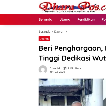
Langsung
ke
konten
Beranda
Utama
Pendidikan
Po
Beranda
Daerah
Daerah
Beri Penghargaan,
Tinggi Dedikasi Wu
Editorial
2 Min Baca
Juni 22, 2026