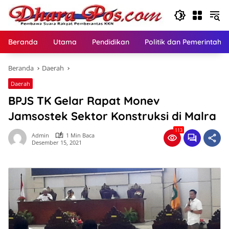
Langsung
ke
konten
Beranda
Utama
Pendidikan
Politik dan Pemerintaha
Beranda
Daerah
Daerah
BPJS TK Gelar Rapat Monev
Jamsostek Sektor Konstruksi di Malra
113
Admin
1 Min Baca
Desember 15, 2021