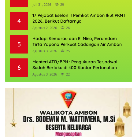
Boleh Kehilangan Masa Depannya
Juli 31, 2026
29
17 Pejabat Eselon II Pemkot Ambon Ikut PKN II
4
2026, Berikut Daftarnya
Agustus 2, 2026
26
Hadapi Kemarau dan El Nino, Perumdam
5
Tirta Yapono Perkuat Cadangan Air Ambon
Agustus 3, 2026
25
Menteri ATR/BPN : Pengukuran Terjadwal
6
Sudah Berlaku di 400 Kantor Pertanahan
Agustus 3, 2026
22