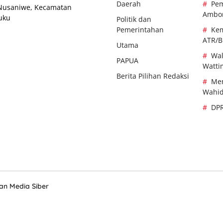
Daerah
Pem
 Nusaniwe, Kecamatan
Ambo
uku
Politik dan
Pemerintahan
Kem
ATR/
Utama
Wal
PAPUA
Watti
Berita Pilihan Redaksi
Men
Wahi
DP
n Media Siber