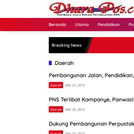
Langsung
ke
konten
Beranda
Utama
Pendidikan
Po
Breaking News
Daerah
Pembangunan Jalan, Pendidikan, 
Daerah
Mei 27, 2013
PNS Terlibat Kampanye, Panwasl
Daerah
Mei 26, 2013
Dukung Pembangunan Perpustak
Daerah
Mei 23, 2013