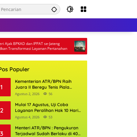
ak BPKAD dan IPPAT se-Jateng
Pertamina Patra Niaga Papua Mal
ransformasi Layanan Pertanahan
5 Penghargaan ISRA 2026
Pos Populer
Kementerian ATR/BPN Raih
1
Juara II Beregu Tenis Piala
Gubernur DKI Jakarta 2026
Agustus 2, 2026
56
Mulai 17 Agustus, Uji Coba
2
Layanan Peralihan Hak 10 Hari
di 15 Kantor Pertanahan
Agustus 4, 2026
53
Menteri ATR/BPN : Pengukuran
3
Terjadwal Sudah Berlaku di 400