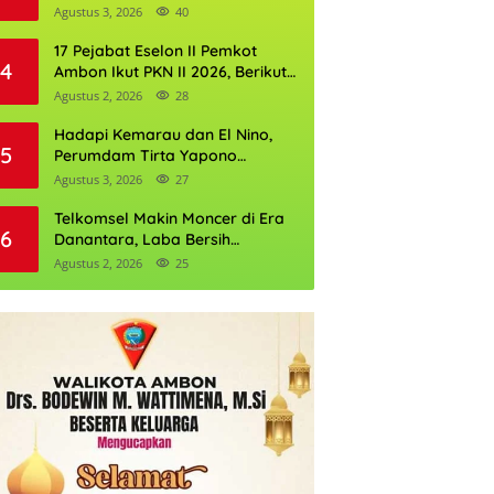
Kantor Pertanahan
Agustus 3, 2026
40
17 Pejabat Eselon II Pemkot
4
Ambon Ikut PKN II 2026, Berikut
Daftarnya
Agustus 2, 2026
28
Hadapi Kemarau dan El Nino,
5
Perumdam Tirta Yapono
Perkuat Cadangan Air Ambon
Agustus 3, 2026
27
Telkomsel Makin Moncer di Era
6
Danantara, Laba Bersih
Semester I 2026 Tembus Rp10,4
Agustus 2, 2026
25
Triliun