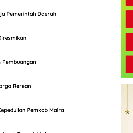
rja Pemerintah Daerah
Diresmikan
an Pembuangan
Warga Rerean
 Kepedulian Pemkab Malra