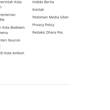
erintah Kota
Indeks Berita
n
Kontak
enterian
Pedoman Media Siber
BPN
Privacy Policy
i Kota Bodewin
Redaksi Dhara Pos
mena
teri Nusron
d
RD Kota Ambon