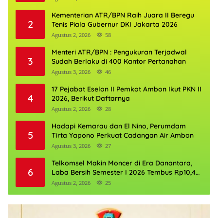
Kementerian ATR/BPN Raih Juara II Beregu
2
Tenis Piala Gubernur DKI Jakarta 2026
Agustus 2, 2026
58
Menteri ATR/BPN : Pengukuran Terjadwal
3
Sudah Berlaku di 400 Kantor Pertanahan
Agustus 3, 2026
46
17 Pejabat Eselon II Pemkot Ambon Ikut PKN II
4
2026, Berikut Daftarnya
Agustus 2, 2026
28
Hadapi Kemarau dan El Nino, Perumdam
5
Tirta Yapono Perkuat Cadangan Air Ambon
Agustus 3, 2026
27
Telkomsel Makin Moncer di Era Danantara,
6
Laba Bersih Semester I 2026 Tembus Rp10,4
Triliun
Agustus 2, 2026
25