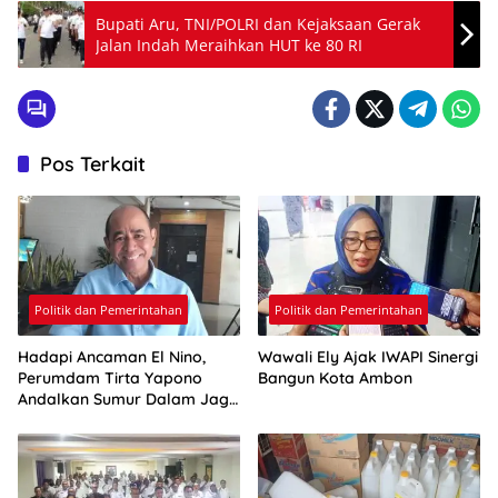
Bupati Aru, TNI/POLRI dan Kejaksaan Gerak
Jalan Indah Meraihkan HUT ke 80 RI
Pos Terkait
Politik dan Pemerintahan
Politik dan Pemerintahan
Hadapi Ancaman El Nino,
Wawali Ely Ajak IWAPI Sinergi
Perumdam Tirta Yapono
Bangun Kota Ambon
Andalkan Sumur Dalam Jaga
Pasokan Air Ambon