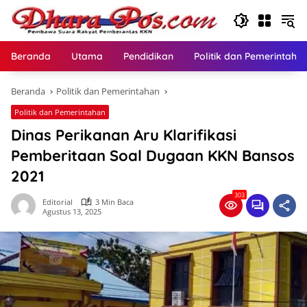
Langsung
ke
konten
Beranda
Utama
Pendidikan
Politik dan Pemerintaha
Beranda
Politik dan Pemerintahan
Politik dan Pemerintahan
Dinas Perikanan Aru Klarifikasi
Pemberitaan Soal Dugaan KKN Bansos
2021
303
Editorial
3 Min Baca
Agustus 13, 2025