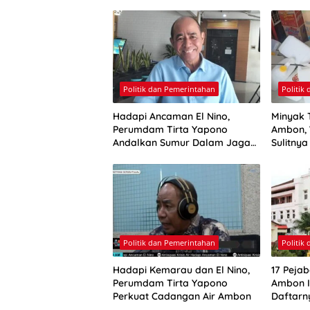
Politik dan Pemerintahan
Politik
Hadapi Ancaman El Nino,
Minyak 
Perumdam Tirta Yapono
Ambon, 
Andalkan Sumur Dalam Jaga
Sulitny
Pasokan Air Ambon
Politik dan Pemerintahan
Politik
Hadapi Kemarau dan El Nino,
17 Pejab
Perumdam Tirta Yapono
Ambon Ik
Perkuat Cadangan Air Ambon
Daftarn