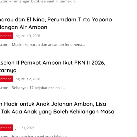
com – Tantangan birokrasi saat ini semakin…
arau dan El Nino, Perumdam Tirta Yapono
dangan Air Ambon
intahan
Agustus 3, 2026
.com – Musim kemarau dan ancaman fenomena…
Eselon II Pemkot Ambon Ikut PKN II 2026,
tarnya
intahan
Agustus 2, 2026
com – Sebanyak 17 pejabat eselon II…
n Hadir untuk Anak Jalanan Ambon, Lisa
 Tak Ada Anak yang Boleh Kehilangan Masa
intahan
Juli 31, 2026
com – Harapan baru bagi anak jalanan…