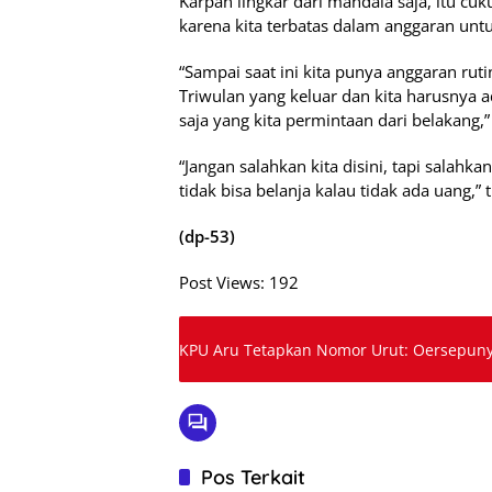
Karpan lingkar dari mandala saja, itu cu
karena kita terbatas dalam anggaran unt
“Sampai saat ini kita punya anggaran rut
Triwulan yang keluar dan kita harusnya ad
saja yang kita permintaan dari belakang,
“Jangan salahkan kita disini, tapi salahka
tidak bisa belanja kalau tidak ada uang,” 
(dp-53)
Post Views:
192
KPU Aru Tetapkan Nomor Urut: Oersepuny
Pos Terkait