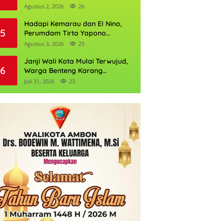
Daftarnya
Agustus 2, 2026
26
Hadapi Kemarau dan El Nino,
5
Perumdam Tirta Yapono
Perkuat Cadangan Air Ambon
Agustus 3, 2026
25
Janji Wali Kota Mulai Terwujud,
6
Warga Benteng Karang
Ditargetkan Nikmati Air Bersih
Juli 31, 2026
23
Pekan Kedua Agustus