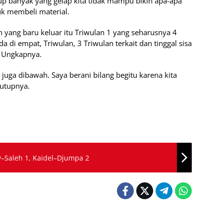
kup banyak yang gelap kita tidak mampu bikin apa-apa
uk membeli material.
in yang baru keluar itu Triwulan 1 yang seharusnya 4
a di empat, Triwulan, 3 Triwulan terkait dan tinggal sisa
” Ungkapnya.
n juga dibawah. Saya berani bilang begitu karena kita
tutupnya.
–Saleh 1, Kaidel–Djumpa 2