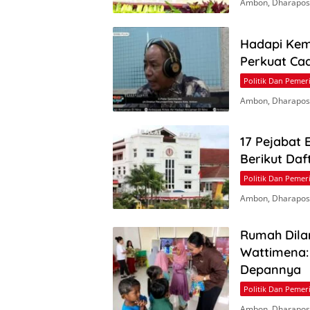
Ambon, Dharapos.
Hadapi Kem
Perkuat Ca
Politik Dan Pemer
Ambon, Dharapos
17 Pejabat 
Berikut Daf
Politik Dan Pemer
Ambon, Dharapos.
Rumah Dila
Wattimena:
Depannya
Politik Dan Pemer
Ambon, Dharapos.