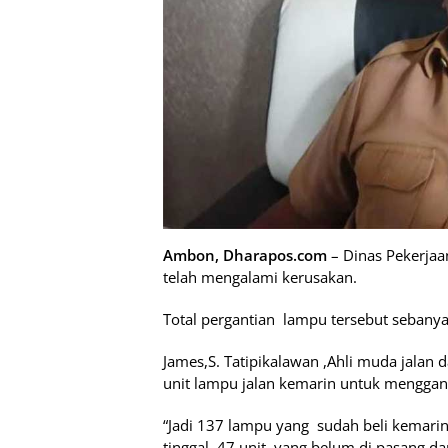
Ambon, Dharapos.com
– Dinas Pekerja
telah mengalami kerusakan.
Total pergantian lampu tersebut sebanyak
James,S. Tatipikalawan ,Ahli muda jala
unit lampu jalan kemarin untuk menggan
“Jadi 137 lampu yang sudah beli kemari
tinggal 47 unit yang belum di pasang da