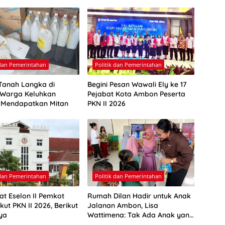
 dan Pemerintahan
Politik dan Pemerintahan
Tanah Langka di
Begini Pesan Wawali Ely ke 17
Warga Keluhkan
Pejabat Kota Ambon Peserta
a Mendapatkan Mitan
PKN II 2026
 dan Pemerintahan
Politik dan Pemerintahan
at Eselon II Pemkot
Rumah Dilan Hadir untuk Anak
ut PKN II 2026, Berikut
Jalanan Ambon, Lisa
ya
Wattimena: Tak Ada Anak yang
Boleh Kehilangan Masa