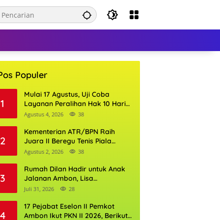
Pos Populer
Mulai 17 Agustus, Uji Coba
1
Layanan Peralihan Hak 10 Hari
di 15 Kantor Pertanahan
Agustus 4, 2026
38
Kementerian ATR/BPN Raih
2
Juara II Beregu Tenis Piala
Gubernur DKI Jakarta 2026
Agustus 2, 2026
38
Rumah Dilan Hadir untuk Anak
3
Jalanan Ambon, Lisa
Wattimena: Tak Ada Anak yang
Juli 31, 2026
28
Boleh Kehilangan Masa
Depannya
17 Pejabat Eselon II Pemkot
4
Ambon Ikut PKN II 2026, Berikut