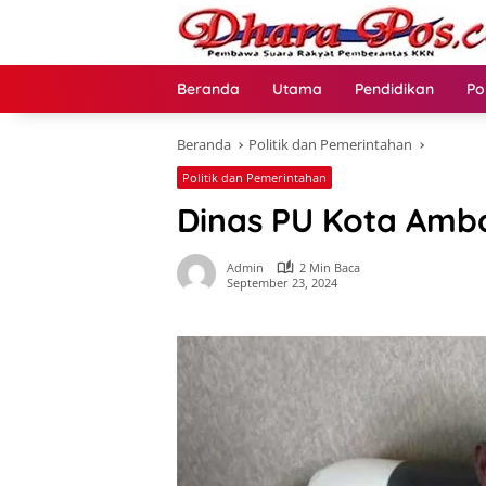
Langsung
ke
konten
Beranda
Utama
Pendidikan
Po
Beranda
Politik dan Pemerintahan
Politik dan Pemerintahan
Dinas PU Kota Ambo
Admin
2 Min Baca
September 23, 2024