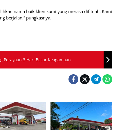
ihkan nama baik klien kami yang merasa difitnah. Kami
ng berjalan,” pungkasnya.
g Perayaan 3 Hari Besar Keagamaan