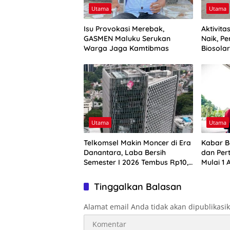
Utama
Utama
Isu Provokasi Merebak,
Aktivit
GASMEN Maluku Serukan
Naik, Pe
Warga Jaga Kamtibmas
Biosola
Utama
Utama
Telkomsel Makin Moncer di Era
Kabar B
Danantara, Laba Bersih
dan Per
Semester I 2026 Tembus Rp10,4
Mulai 1 
Triliun
Harga B
Tinggalkan Balasan
Alamat email Anda tidak akan dipublikasi