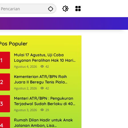
Pos Populer
Mulai 17 Agustus, Uji Coba
1
Layanan Peralihan Hak 10 Hari
di 15 Kantor Pertanahan
Agustus 4, 2026
42
Kementerian ATR/BPN Raih
2
Juara II Beregu Tenis Piala
Gubernur DKI Jakarta 2026
Agustus 2, 2026
42
Menteri ATR/BPN : Pengukuran
3
Terjadwal Sudah Berlaku di 400
Kantor Pertanahan
Agustus 3, 2026
29
Rumah Dilan Hadir untuk Anak
4
Jalanan Ambon, Lisa