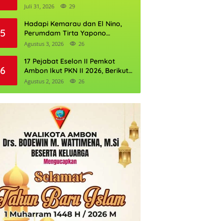
Wattimena: Tak Ada Anak yang
Juli 31, 2026
29
Boleh Kehilangan Masa
Depannya
Hadapi Kemarau dan El Nino,
5
Perumdam Tirta Yapono
Perkuat Cadangan Air Ambon
Agustus 3, 2026
26
17 Pejabat Eselon II Pemkot
6
Ambon Ikut PKN II 2026, Berikut
Daftarnya
Agustus 2, 2026
26