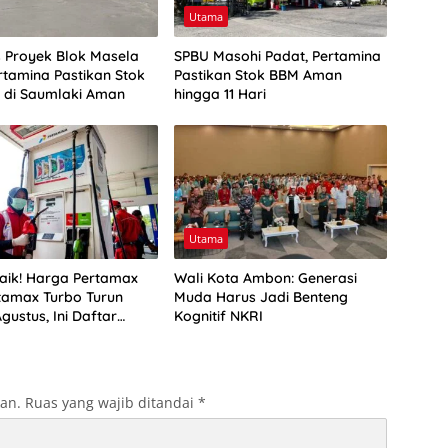
Utama
as Proyek Blok Masela
SPBU Masohi Padat, Pertamina
rtamina Pastikan Stok
Pastikan Stok BBM Aman
r di Saumlaki Aman
hingga 11 Hari
Utama
aik! Harga Pertamax
Wali Kota Ambon: Generasi
tamax Turbo Turun
Muda Harus Jadi Benteng
Agustus, Ini Daftar
Kognitif NKRI
BM di Papua-Maluku
kan.
Ruas yang wajib ditandai
*