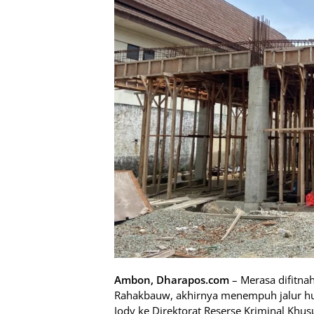
Ambon, Dharapos.com
– Merasa difitna
Rahakbauw, akhirnya menempuh jalur h
Jody ke Direktorat Reserse Kriminal Khus