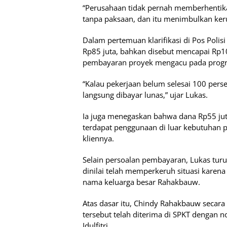
“Perusahaan tidak pernah memberhentikan
tanpa paksaan, dan itu menimbulkan keru
Dalam pertemuan klarifikasi di Pos Poli
Rp85 juta, bahkan disebut mencapai Rp10
pembayaran proyek mengacu pada progre
“Kalau pekerjaan belum selesai 100 pers
langsung dibayar lunas,” ujar Lukas.
Ia juga menegaskan bahwa dana Rp55 juta
terdapat penggunaan di luar kebutuhan p
kliennya.
Selain persoalan pembayaran, Lukas tur
dinilai telah memperkeruh situasi karen
nama keluarga besar Rahakbauw.
Atas dasar itu, Chindy Rahakbauw secar
tersebut telah diterima di SPKT dengan 
Idulfitri.