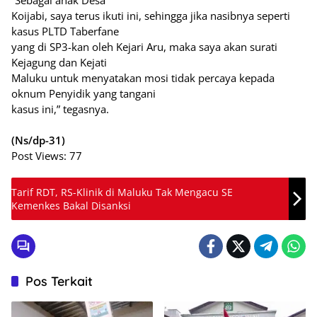
“Sebagai anak Desa
Koijabi, saya terus ikuti ini, sehingga jika nasibnya seperti
kasus PLTD Taberfane
yang di SP3-kan oleh Kejari Aru, maka saya akan surati
Kejagung dan Kejati
Maluku untuk menyatakan mosi tidak percaya kepada
oknum Penyidik yang tangani
kasus ini,” tegasnya.
(Ns/dp-31)
Post Views:
77
Tarif RDT, RS-Klinik di Maluku Tak Mengacu SE
Kemenkes Bakal Disanksi
Pos Terkait