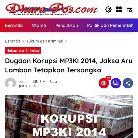
Langsung
ke
konten
Beranda
Utama
Pendidikan
Politik dan Pemerintaha
Beranda
Hukum dan Kriminal
Hukum dan Kriminal
Dugaan Korupsi MP3KI 2014, Jaksa Aru
Lamban Tetapkan Tersangka
77
Admin
3 Min Baca
Juli 9, 2020