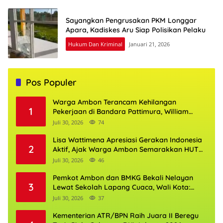
Sayangkan Pengrusakan PKM Longgar
Apara, Kadiskes Aru Siap Polisikan Pelaku
Hukum Dan Kriminal
Januari 21, 2026
Pos Populer
Warga Ambon Terancam Kehilangan
1
Pekerjaan di Bandara Pattimura, William
Mairuhu Desak Maskapai Utamakan Tenaga
Juli 30, 2026
74
Kerja Lokal
Lisa Wattimena Apresiasi Gerakan Indonesia
2
Aktif, Ajak Warga Ambon Semarakkan HUT
RI dan HUT Provinsi Maluku
Juli 30, 2026
46
Pemkot Ambon dan BMKG Bekali Nelayan
3
Lewat Sekolah Lapang Cuaca, Wali Kota:
Keselamatan Harus Jadi Prioritas
Juli 30, 2026
37
Kementerian ATR/BPN Raih Juara II Beregu