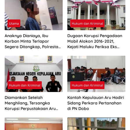
Utama
Hukum dan Kriminal
Anaknya Dianiaya, Ibu
Dugaan Korupsi Pengadaan
Korban Minta Terlapor
Mobil Alokon 2016-2021,
Segera Ditangkap, Polresta
Kejati Maluku Periksa Eks
Ambon: Masih Tahap
Bupati Aru
Penyelidikan
Hukum dan Kriminal
Hukum dan Kriminal
Diamankan Setelah
Kantah Kepulauan Aru Hadiri
Menghilang, Tersangka
Sidang Perkara Pertanahan
Korupsi Perpustakaan Aru
di PN Dobo
Resmi Ditahan