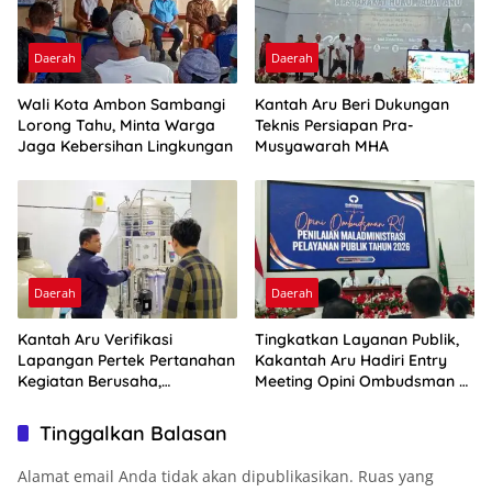
Daerah
Daerah
Wali Kota Ambon Sambangi
Kantah Aru Beri Dukungan
Lorong Tahu, Minta Warga
Teknis Persiapan Pra-
Jaga Kebersihan Lingkungan
Musyawarah MHA
Daerah
Daerah
Kantah Aru Verifikasi
Tingkatkan Layanan Publik,
Lapangan Pertek Pertanahan
Kakantah Aru Hadiri Entry
Kegiatan Berusaha,
Meeting Opini Ombudsman RI
Optimalkan Ini
2026
Tinggalkan Balasan
Alamat email Anda tidak akan dipublikasikan.
Ruas yang