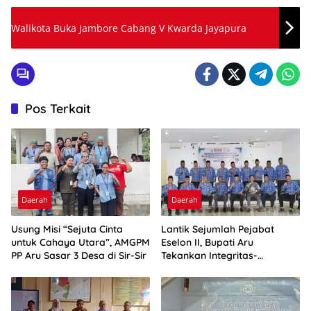
Walikota Buka Jambore Cabang V Kwarda Jayapura
Pos Terkait
Daerah
Daerah
Usung Misi “Sejuta Cinta
Lantik Sejumlah Pejabat
untuk Cahaya Utara”, AMGPM
Eselon II, Bupati Aru
PP Aru Sasar 3 Desa di Sir-Sir
Tekankan Integritas-
Percepatan Kinerja