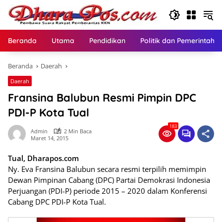
Langsung
ke
konten
Beranda
Utama
Pendidikan
Politik dan Pemerintaha
Beranda
Daerah
Daerah
Fransina Balubun Resmi Pimpin DPC
PDI-P Kota Tual
183
Admin
2 Min Baca
Maret 14, 2015
Tual, Dharapos.com
Ny. Eva Fransina Balubun secara resmi terpilih memimpin
Dewan Pimpinan Cabang (DPC) Partai Demokrasi Indonesia
Perjuangan (PDI-P) periode 2015 – 2020 dalam Konferensi
Cabang DPC PDI-P Kota Tual.