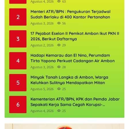
Agustus 4, 2026
63
Menteri ATR/BPN : Pengukuran Terjadwal
2
Sudah Berlaku di 400 Kantor Pertanahan
Agustus 3, 2026
56
17 Pejabat Eselon II Pemkot Ambon Ikut PKN II
3
2026, Berikut Daftarnya
Agustus 2, 2026
29
Hadapi Kemarau dan El Nino, Perumdam
4
Tirta Yapono Perkuat Cadangan Air Ambon
Agustus 3, 2026
28
Minyak Tanah Langka di Ambon, Warga
5
Keluhkan Sulitnya Mendapatkan Mitan
Agustus 5, 2026
25
Kementerian ATR/BPN, KPK dan Pemda Jabar
6
Sepakati Kerja Sama Cegah Korupsi-
Penguatan Ekonomi
Agustus 4, 2026
25