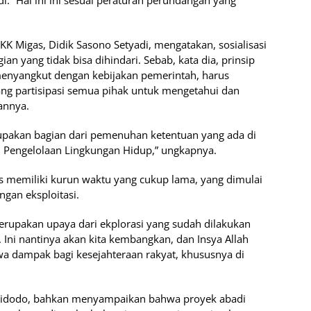
 “Hal ini ini sesuai peraturan perundangan yang
SKK Migas, Didik Sasono Setyadi, mengatakan, sosialisasi
ian yang tidak bisa dihindari. Sebab, kata dia, prinsip
nyangkut dengan kebijakan pemerintah, harus
ng partisipasi semua pihak untuk mengetahui dan
rannya.
rupakan bagian dari pemenuhan ketentuan yang ada di
Pengelolaan Lingkungan Hidup,” ungkapnya.
s memiliki kurun waktu yang cukup lama, yang dimulai
gan eksploitasi.
merupakan upaya dari ekplorasi yang sudah dilakukan
 Ini nantinya akan kita kembangkan, dan Insya Allah
a dampak bagi kesejahteraan rakyat, khususnya di
Widodo, bahkan menyampaikan bahwa proyek abadi