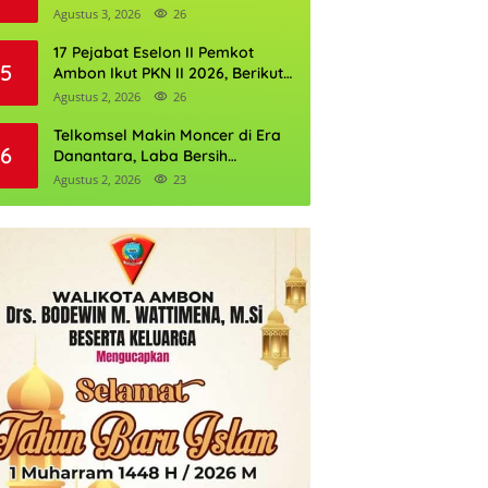
Perkuat Cadangan Air Ambon
Agustus 3, 2026
26
17 Pejabat Eselon II Pemkot
5
Ambon Ikut PKN II 2026, Berikut
Daftarnya
Agustus 2, 2026
26
Telkomsel Makin Moncer di Era
6
Danantara, Laba Bersih
Semester I 2026 Tembus Rp10,4
Agustus 2, 2026
23
Triliun