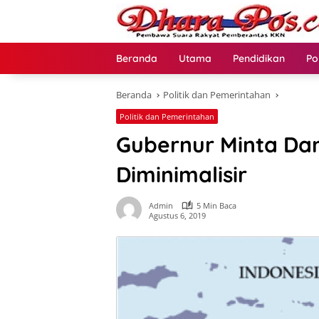
Langsung
ke
konten
Beranda
Utama
Pendidikan
Po
Beranda
Politik dan Pemerintahan
Politik dan Pemerintahan
Gubernur Minta Da
Diminimalisir
Admin
5 Min Baca
Agustus 6, 2019