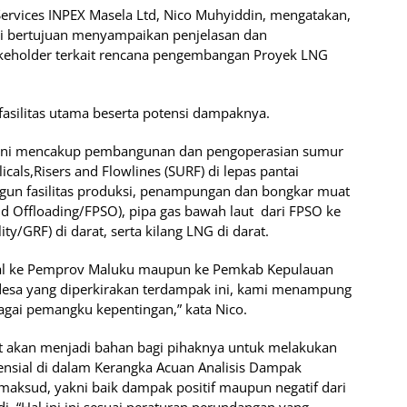
 Services INPEX Masela Ltd, Nico Muhyiddin, mengatakan,
 ini bertujuan menyampaikan penjelasan dan
keholder terkait rencana pengembangan Proyek LNG
 fasilitas utama beserta potensi dampaknya.
ex ini mencakup pembangunan dan pengoperasian sumur
icals,Risers and Flowlines (SURF) di lepas pantai
ngun fasilitas produksi, penampungan dan bongkar muat
nd Offloading/FPSO), pipa gas bawah laut dari FPSO ke
ity/GRF) di darat, serta kilang LNG di darat.
mdal ke Pemprov Maluku maupun ke Pemkab Kepulauan
-desa yang diperkirakan terdampak ini, kami menampung
agai pemangku kepentingan,” kata Nico.
t akan menjadi bahan bagi pihaknya untuk melakukan
ensial di dalam Kerangka Acuan Analisis Dampak
aksud, yakni baik dampak positif maupun negatif dari