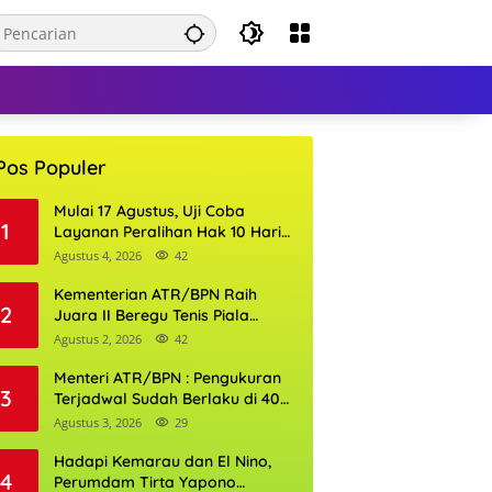
Pos Populer
Mulai 17 Agustus, Uji Coba
1
Layanan Peralihan Hak 10 Hari
di 15 Kantor Pertanahan
Agustus 4, 2026
42
Kementerian ATR/BPN Raih
2
Juara II Beregu Tenis Piala
Gubernur DKI Jakarta 2026
Agustus 2, 2026
42
Menteri ATR/BPN : Pengukuran
3
Terjadwal Sudah Berlaku di 400
Kantor Pertanahan
Agustus 3, 2026
29
Hadapi Kemarau dan El Nino,
4
Perumdam Tirta Yapono