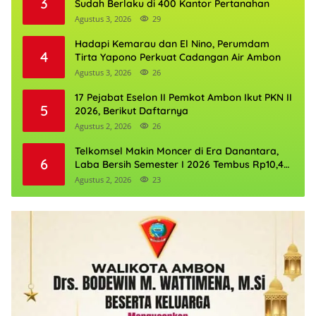
3
Sudah Berlaku di 400 Kantor Pertanahan
Agustus 3, 2026
29
Hadapi Kemarau dan El Nino, Perumdam
4
Tirta Yapono Perkuat Cadangan Air Ambon
Agustus 3, 2026
26
17 Pejabat Eselon II Pemkot Ambon Ikut PKN II
5
2026, Berikut Daftarnya
Agustus 2, 2026
26
Telkomsel Makin Moncer di Era Danantara,
6
Laba Bersih Semester I 2026 Tembus Rp10,4
Triliun
Agustus 2, 2026
23