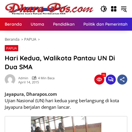
Langsung
ke
konten
Beranda
Utama
Pendidikan
Politik dan Pemerintaha
Beranda
PAPUA
PAPUA
Hari Kedua, Walikota Pantau UN Di
Dua SMA
96
Admin
4 Min Baca
April 14, 2015
Jayapura, Dharapos.com
Ujian Nasional (UN) hari kedua yang berlangsung di kota
Jayapura berjalan dengan lancar.