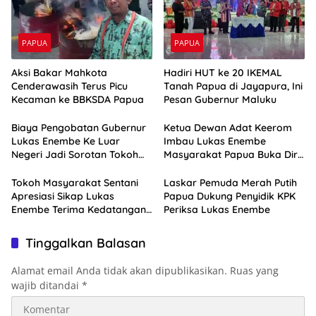
PAPUA
PAPUA
Aksi Bakar Mahkota
Hadiri HUT ke 20 IKEMAL
Cenderawasih Terus Picu
Tanah Papua di Jayapura, Ini
Kecaman ke BBKSDA Papua
Pesan Gubernur Maluku
Biaya Pengobatan Gubernur
Ketua Dewan Adat Keerom
Lukas Enembe Ke Luar
Imbau Lukas Enembe
Negeri Jadi Sorotan Tokoh
Masyarakat Papua Buka Diri
Masyarakat Papua
Pasca Kedatangan KPK
Tokoh Masyarakat Sentani
Laskar Pemuda Merah Putih
Apresiasi Sikap Lukas
Papua Dukung Penyidik KPK
Enembe Terima Kedatangan
Periksa Lukas Enembe
KPK
Tinggalkan Balasan
Alamat email Anda tidak akan dipublikasikan.
Ruas yang
wajib ditandai
*