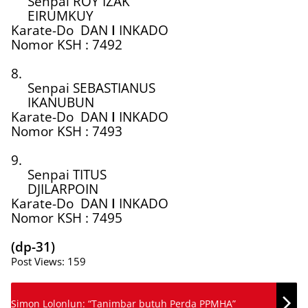
Senpai ROY IZAK
EIRUMKUY
Karate-Do
DAN
I
INKADO
Nomor KSH : 7492
8.
Senpai SEBASTIANUS
IKANUBUN
Karate-Do
DAN
I
INKADO
Nomor KSH : 7493
9.
Senpai TITUS
DJILARPOIN
Karate-Do
DAN
I
INKADO
Nomor KSH : 7495
(dp-31)
Post Views:
159
Simon Lolonlun: “Tanimbar butuh Perda PPMHA”