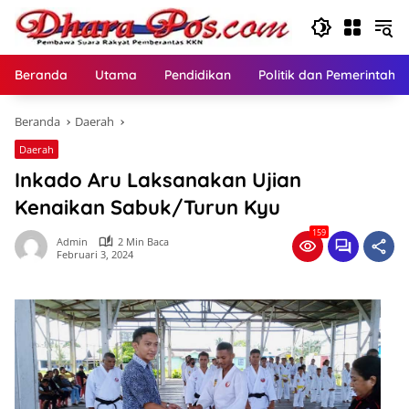
Langsung
ke
konten
Beranda
Utama
Pendidikan
Politik dan Pemerintaha
Beranda
Daerah
Daerah
Inkado Aru Laksanakan Ujian
Kenaikan Sabuk/Turun Kyu
159
Admin
2 Min Baca
Februari 3, 2024