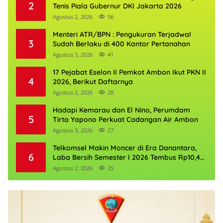
2
Tenis Piala Gubernur DKI Jakarta 2026
Agustus 2, 2026
56
Menteri ATR/BPN : Pengukuran Terjadwal
3
Sudah Berlaku di 400 Kantor Pertanahan
Agustus 3, 2026
41
17 Pejabat Eselon II Pemkot Ambon Ikut PKN II
4
2026, Berikut Daftarnya
Agustus 2, 2026
28
Hadapi Kemarau dan El Nino, Perumdam
5
Tirta Yapono Perkuat Cadangan Air Ambon
Agustus 3, 2026
27
Telkomsel Makin Moncer di Era Danantara,
6
Laba Bersih Semester I 2026 Tembus Rp10,4
Triliun
Agustus 2, 2026
25