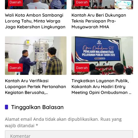
Daerah
Daerah
Wali Kota Ambon Sambangi
Kantah Aru Beri Dukungan
Lorong Tahu, Minta Warga
Teknis Persiapan Pra-
Jaga Kebersihan Lingkungan
Musyawarah MHA
Daerah
Daerah
Kantah Aru Verifikasi
Tingkatkan Layanan Publik,
Lapangan Pertek Pertanahan
Kakantah Aru Hadiri Entry
Kegiatan Berusaha,
Meeting Opini Ombudsman RI
Optimalkan Ini
2026
Tinggalkan Balasan
Alamat email Anda tidak akan dipublikasikan.
Ruas yang
wajib ditandai
*