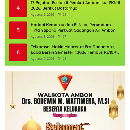
17 Pejabat Eselon II Pemkot Ambon Ikut PKN II
4
2026, Berikut Daftarnya
Agustus 2, 2026
28
Hadapi Kemarau dan El Nino, Perumdam
5
Tirta Yapono Perkuat Cadangan Air Ambon
Agustus 3, 2026
27
Telkomsel Makin Moncer di Era Danantara,
6
Laba Bersih Semester I 2026 Tembus Rp10,4
Triliun
Agustus 2, 2026
25