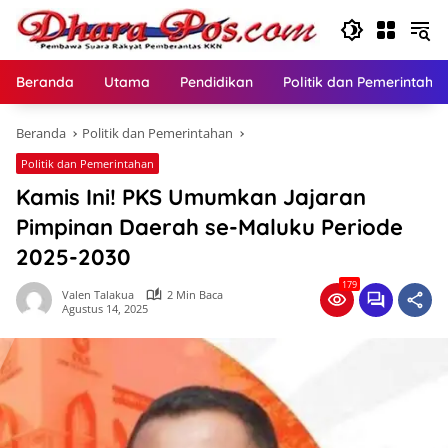
Langsung
ke
konten
Beranda
Utama
Pendidikan
Politik dan Pemerintaha
Beranda
Politik dan Pemerintahan
Politik dan Pemerintahan
Kamis Ini! PKS Umumkan Jajaran
Pimpinan Daerah se-Maluku Periode
2025-2030
179
Valen Talakua
2 Min Baca
Agustus 14, 2025