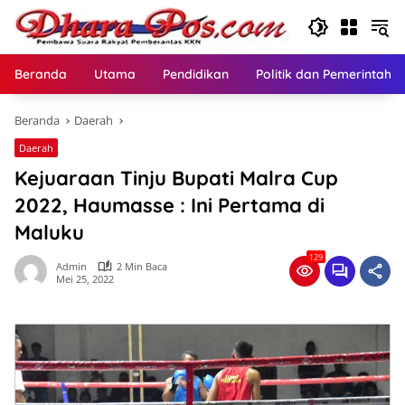
Langsung
ke
konten
Beranda
Utama
Pendidikan
Politik dan Pemerintaha
Beranda
Daerah
Daerah
Kejuaraan Tinju Bupati Malra Cup
2022, Haumasse : Ini Pertama di
Maluku
129
Admin
2 Min Baca
Mei 25, 2022