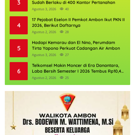
3
Sudah Berlaku di 400 Kantor Pertanahan
Agustus 3, 2026
40
17 Pejabat Eselon II Pemkot Ambon Ikut PKN II
4
2026, Berikut Daftarnya
Agustus 2, 2026
28
Hadapi Kemarau dan El Nino, Perumdam
5
Tirta Yapono Perkuat Cadangan Air Ambon
Agustus 3, 2026
27
Telkomsel Makin Moncer di Era Danantara,
6
Laba Bersih Semester I 2026 Tembus Rp10,4
Triliun
Agustus 2, 2026
25