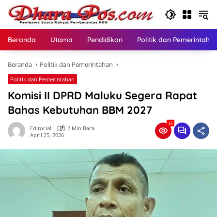
Langsung
ke
konten
Beranda
Utama
Pendidikan
Politik dan Pemerintaha
Beranda
Politik dan Pemerintahan
Politik dan Pemerintahan
Komisi II DPRD Maluku Segera Rapat
Bahas Kebutuhan BBM 2027
35
Editorial
2 Min Baca
April 25, 2026