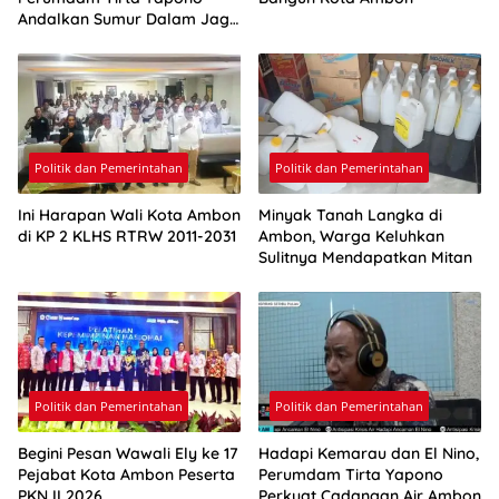
Andalkan Sumur Dalam Jaga
Pasokan Air Ambon
Politik dan Pemerintahan
Politik dan Pemerintahan
Ini Harapan Wali Kota Ambon
Minyak Tanah Langka di
di KP 2 KLHS RTRW 2011-2031
Ambon, Warga Keluhkan
Sulitnya Mendapatkan Mitan
Politik dan Pemerintahan
Politik dan Pemerintahan
Begini Pesan Wawali Ely ke 17
Hadapi Kemarau dan El Nino,
Pejabat Kota Ambon Peserta
Perumdam Tirta Yapono
PKN II 2026
Perkuat Cadangan Air Ambon