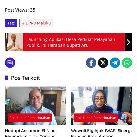
Post Views:
35
Tag:
DPRD Maluku
Launching Aplikasi Desa Perkuat Pelayanan
Publik, Ini Harapan Bupati Aru
Pos Terkait
Politik dan Pemerintahan
Politik dan Pemerintahan
Hadapi Ancaman El Nino,
Wawali Ely Ajak IWAPI Sinergi
Perumdam Tirta Yapono
Bangun Kota Ambon