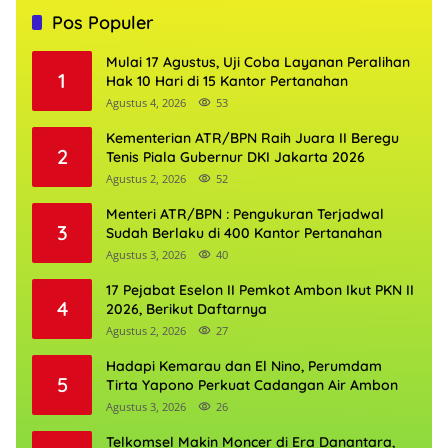
Pos Populer
Mulai 17 Agustus, Uji Coba Layanan Peralihan
1
Hak 10 Hari di 15 Kantor Pertanahan
Agustus 4, 2026
53
Kementerian ATR/BPN Raih Juara II Beregu
2
Tenis Piala Gubernur DKI Jakarta 2026
Agustus 2, 2026
52
Menteri ATR/BPN : Pengukuran Terjadwal
3
Sudah Berlaku di 400 Kantor Pertanahan
Agustus 3, 2026
40
17 Pejabat Eselon II Pemkot Ambon Ikut PKN II
4
2026, Berikut Daftarnya
Agustus 2, 2026
27
Hadapi Kemarau dan El Nino, Perumdam
5
Tirta Yapono Perkuat Cadangan Air Ambon
Agustus 3, 2026
26
Telkomsel Makin Moncer di Era Danantara,