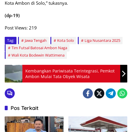
Kota Ambon di Solo,” tukasnya.
(dp-19)
Post Views:
219
Tag:
Jawa Tengah
Kota Solo
Liga Nusantara 2025
Tim Futsal Batosai Ambon Naga
Wali Kota Bodewin Wattimena
Kembangkan Pariwisata Terintegrasi, Pemkot
Ambon Mulai Tata Obyek Wisata
Pos Terkait