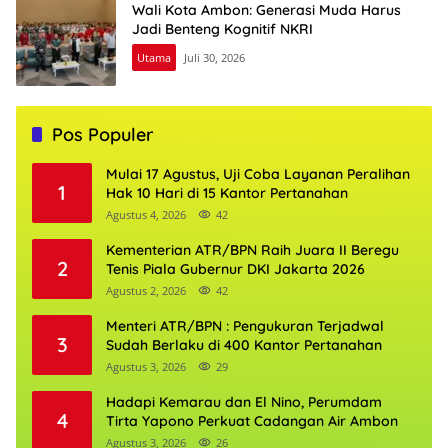
Wali Kota Ambon: Generasi Muda Harus
Jadi Benteng Kognitif NKRI
Utama
Juli 30, 2026
Pos Populer
Mulai 17 Agustus, Uji Coba Layanan Peralihan
1
Hak 10 Hari di 15 Kantor Pertanahan
Agustus 4, 2026
42
Kementerian ATR/BPN Raih Juara II Beregu
2
Tenis Piala Gubernur DKI Jakarta 2026
Agustus 2, 2026
42
Menteri ATR/BPN : Pengukuran Terjadwal
3
Sudah Berlaku di 400 Kantor Pertanahan
Agustus 3, 2026
29
Hadapi Kemarau dan El Nino, Perumdam
4
Tirta Yapono Perkuat Cadangan Air Ambon
Agustus 3, 2026
26