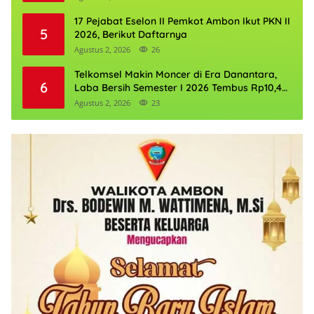
17 Pejabat Eselon II Pemkot Ambon Ikut PKN II
5
2026, Berikut Daftarnya
Agustus 2, 2026
26
Telkomsel Makin Moncer di Era Danantara,
6
Laba Bersih Semester I 2026 Tembus Rp10,4
Triliun
Agustus 2, 2026
23