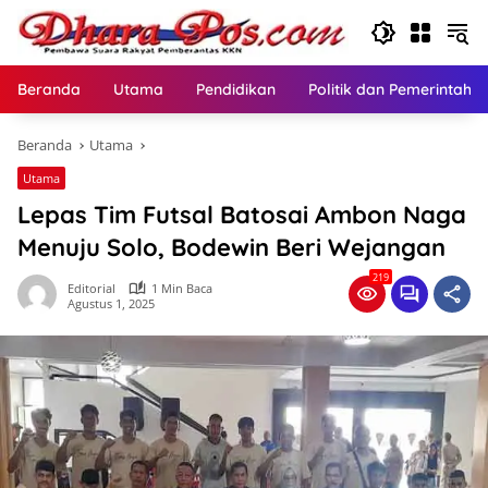
Langsung
ke
konten
Beranda
Utama
Pendidikan
Politik dan Pemerintaha
Beranda
Utama
Utama
Lepas Tim Futsal Batosai Ambon Naga
Menuju Solo, Bodewin Beri Wejangan
219
Editorial
1 Min Baca
Agustus 1, 2025