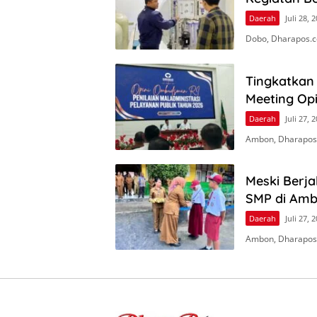
Daerah
Juli 28, 
Dobo, Dharapos.c
Tingkatkan 
Meeting Op
Daerah
Juli 27, 
Ambon, Dharapos
Meski Berj
SMP di Amb
Daerah
Juli 27, 
Ambon, Dharapos.