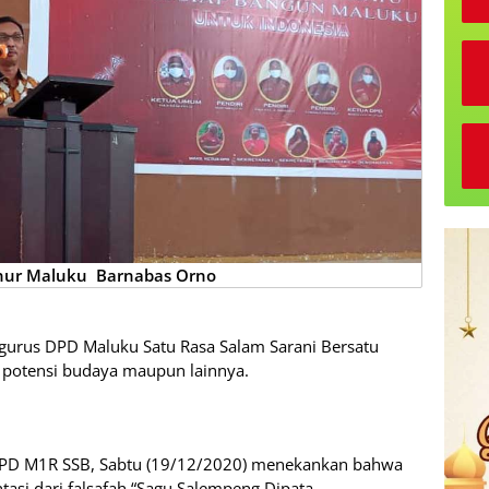
nur Maluku
Barnabas Orno
ngurus DPD Maluku Satu Rasa Salam Sarani Bersatu
 potensi budaya maupun lainnya.
DPD M1R SSB, Sabtu (19/12/2020) menekankan bahwa
asi dari falsafah “Sagu Salempeng Dipata