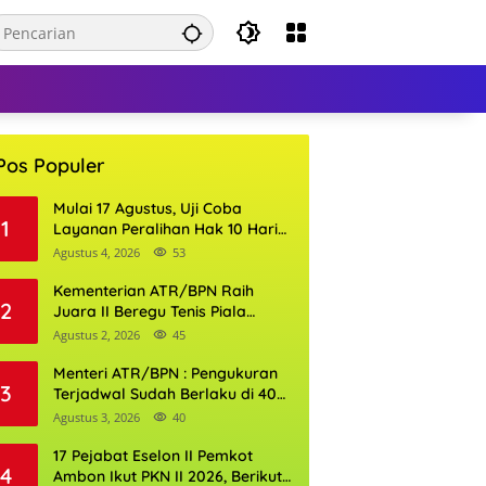
Pos Populer
Mulai 17 Agustus, Uji Coba
1
Layanan Peralihan Hak 10 Hari
di 15 Kantor Pertanahan
Agustus 4, 2026
53
Kementerian ATR/BPN Raih
2
Juara II Beregu Tenis Piala
Gubernur DKI Jakarta 2026
Agustus 2, 2026
45
Menteri ATR/BPN : Pengukuran
3
Terjadwal Sudah Berlaku di 400
Kantor Pertanahan
Agustus 3, 2026
40
17 Pejabat Eselon II Pemkot
4
Ambon Ikut PKN II 2026, Berikut