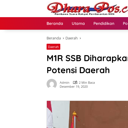
Langsung
ke
konten
Beranda
Utama
Pendidikan
Po
Beranda
Daerah
Daerah
M1R SSB Diharapk
Potensi Daerah
Admin
2 Min Baca
Desember 19, 2020