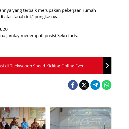
nnya yang terbaik merupakan pekerjaan rumah
 atas tanah ini,” pungkasnya.
2020
ana Jamlay menempati posisi Sekretaris.
asi di Taekwondo Speed Kicking Online Even