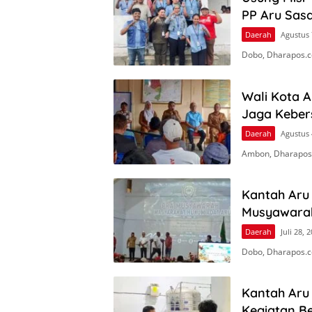
PP Aru Sasa
Daerah
Agustus 
Dobo, Dharapos.c
Wali Kota 
Jaga Keber
Daerah
Agustus 
Ambon, Dharapos
Kantah Aru 
Musyawara
Daerah
Juli 28, 
Dobo, Dharapos.c
Kantah Aru
Kegiatan Be