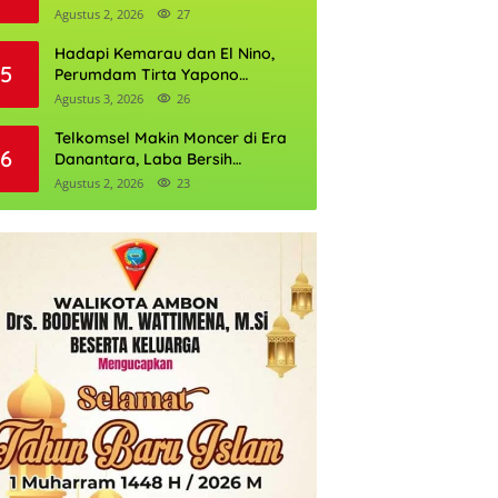
Daftarnya
Agustus 2, 2026
27
Hadapi Kemarau dan El Nino,
5
Perumdam Tirta Yapono
Perkuat Cadangan Air Ambon
Agustus 3, 2026
26
Telkomsel Makin Moncer di Era
6
Danantara, Laba Bersih
Semester I 2026 Tembus Rp10,4
Agustus 2, 2026
23
Triliun