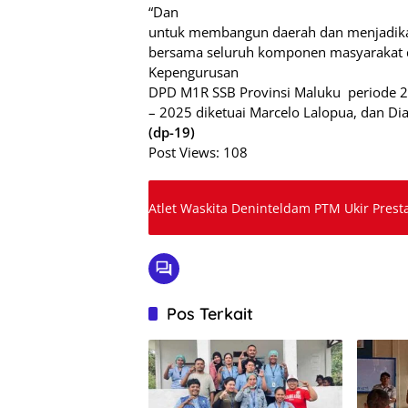
“Dan
untuk membangun daerah dan menjadika
bersama seluruh komponen masyarakat di
Kepengurusan
DPD M1R SSB Provinsi Maluku
periode 
– 2025 diketuai Marcelo Lalopua, dan Di
(dp-19)
Post Views:
108
Atlet Waskita Deninteldam PTM Ukir Prest
Pos Terkait