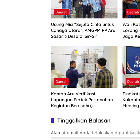
Daerah
Daerah
Usung Misi “Sejuta Cinta untuk
Wali Ko
Cahaya Utara”, AMGPM PP Aru
Lorong 
Sasar 3 Desa di Sir-Sir
Jaga Ke
Daerah
Daerah
Kantah Aru Verifikasi
Tingkat
Lapangan Pertek Pertanahan
Kakanta
Kegiatan Berusaha,
Meeting
Optimalkan Ini
2026
Tinggalkan Balasan
Alamat email Anda tidak akan dipublikasi