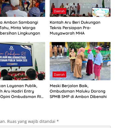
Daerah
ta Ambon Sambangi
Kantah Aru Beri Dukungan
Tahu, Minta Warga
Teknis Persiapan Pra-
bersihan Lingkungan
Musyawarah MHA
Daerah
kan Layanan Publik,
Meski Berjalan Baik,
h Aru Hadiri Entry
Ombudsman Maluku Dorong
 Opini Ombudsman RI
SPMB SMP di Ambon Dibenahi
kan.
Ruas yang wajib ditandai
*