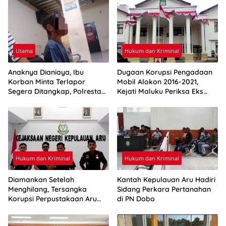
Utama
Hukum dan Kriminal
Anaknya Dianiaya, Ibu
Dugaan Korupsi Pengadaan
Korban Minta Terlapor
Mobil Alokon 2016-2021,
Segera Ditangkap, Polresta
Kejati Maluku Periksa Eks
Ambon: Masih Tahap
Bupati Aru
Penyelidikan
Hukum dan Kriminal
Hukum dan Kriminal
Diamankan Setelah
Kantah Kepulauan Aru Hadiri
Menghilang, Tersangka
Sidang Perkara Pertanahan
Korupsi Perpustakaan Aru
di PN Dobo
Resmi Ditahan