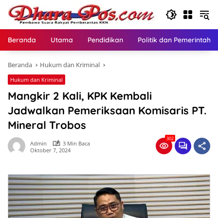
Langsung
ke
konten
Beranda
Utama
Pendidikan
Politik dan Pemerintaha
Beranda
Hukum dan Kriminal
Hukum dan Kriminal
Mangkir 2 Kali, KPK Kembali
Jadwalkan Pemeriksaan Komisaris PT.
Mineral Trobos
302
Admin
3 Min Baca
Oktober 7, 2024