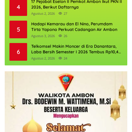
17 Pejabat Eselon II Pemkot Ambon Ikut PKN II
4
2026, Berikut Daftarnya
Agustus 2, 2026
27
Hadapi Kemarau dan El Nino, Perumdam
5
Tirta Yapono Perkuat Cadangan Air Ambon
Agustus 3, 2026
26
Telkomsel Makin Moncer di Era Danantara,
6
Laba Bersih Semester I 2026 Tembus Rp10,4
Triliun
Agustus 2, 2026
24