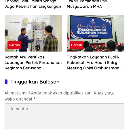
Lorong Tahu, Minta Warga
Teknis Persiapan Pra-
Jaga Kebersihan Lingkungan
Musyawarah MHA
Daerah
Daerah
Kantah Aru Verifikasi
Tingkatkan Layanan Publik,
Lapangan Pertek Pertanahan
Kakantah Aru Hadiri Entry
Kegiatan Berusaha,
Meeting Opini Ombudsman RI
Optimalkan Ini
2026
Tinggalkan Balasan
Alamat email Anda tidak akan dipublikasikan.
Ruas yang
wajib ditandai
*