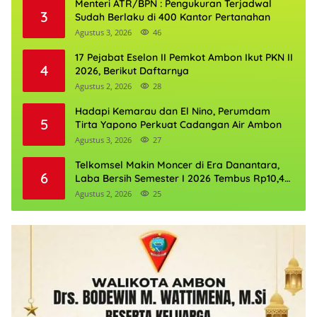
Menteri ATR/BPN : Pengukuran Terjadwal
3
Sudah Berlaku di 400 Kantor Pertanahan
Agustus 3, 2026
46
17 Pejabat Eselon II Pemkot Ambon Ikut PKN II
4
2026, Berikut Daftarnya
Agustus 2, 2026
28
Hadapi Kemarau dan El Nino, Perumdam
5
Tirta Yapono Perkuat Cadangan Air Ambon
Agustus 3, 2026
27
Telkomsel Makin Moncer di Era Danantara,
6
Laba Bersih Semester I 2026 Tembus Rp10,4
Triliun
Agustus 2, 2026
25