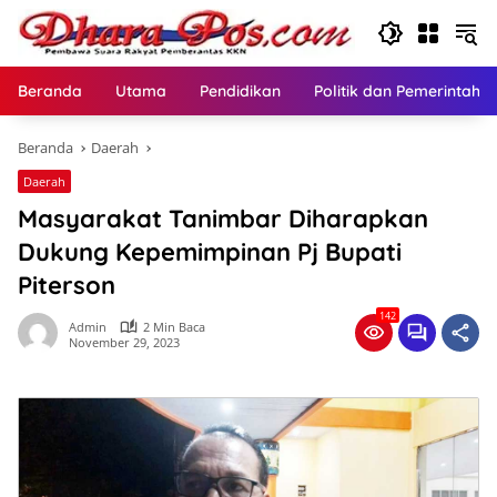
Langsung
ke
konten
Beranda
Utama
Pendidikan
Politik dan Pemerintaha
Beranda
Daerah
Daerah
Masyarakat Tanimbar Diharapkan
Dukung Kepemimpinan Pj Bupati
Piterson
142
Admin
2 Min Baca
November 29, 2023