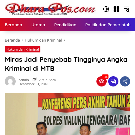
Langsung
ke
konten
Beranda
Utama
Pendidikan
Politik dan Pemerintaha
Beranda
Hukum dan Kriminal
Hukum dan Kriminal
Miras Jadi Penyebab Tingginya Angka
Kriminal di MTB
125
Admin
2 Min Baca
Desember 31, 2018