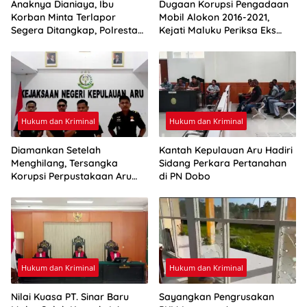
Anaknya Dianiaya, Ibu
Dugaan Korupsi Pengadaan
Korban Minta Terlapor
Mobil Alokon 2016-2021,
Segera Ditangkap, Polresta
Kejati Maluku Periksa Eks
Ambon: Masih Tahap
Bupati Aru
Penyelidikan
Hukum dan Kriminal
Hukum dan Kriminal
Diamankan Setelah
Kantah Kepulauan Aru Hadiri
Menghilang, Tersangka
Sidang Perkara Pertanahan
Korupsi Perpustakaan Aru
di PN Dobo
Resmi Ditahan
Hukum dan Kriminal
Hukum dan Kriminal
Nilai Kuasa PT. Sinar Baru
Sayangkan Pengrusakan