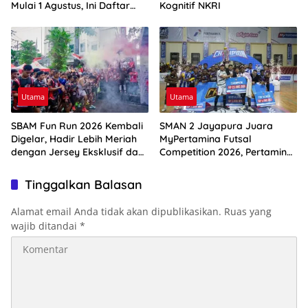
Mulai 1 Agustus, Ini Daftar
Kognitif NKRI
Harga BBM di Papua-Maluku
Utama
Utama
SBAM Fun Run 2026 Kembali
SMAN 2 Jayapura Juara
Digelar, Hadir Lebih Meriah
MyPertamina Futsal
dengan Jersey Eksklusif dan
Competition 2026, Pertamina
Rute Ikonik Kota Ambon
Dorong Lahirnya Generasi
Muda Berprestasi
Tinggalkan Balasan
Alamat email Anda tidak akan dipublikasikan.
Ruas yang
wajib ditandai
*