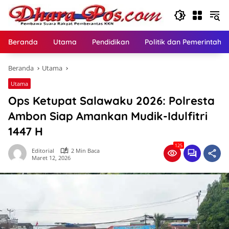
Langsung
ke
konten
Beranda
Utama
Pendidikan
Politik dan Pemerintaha
Beranda
Utama
Utama
Ops Ketupat Salawaku 2026: Polresta
Ambon Siap Amankan Mudik-Idulfitri
1447 H
125
Editorial
2 Min Baca
Maret 12, 2026