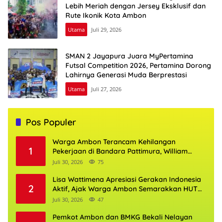
Lebih Meriah dengan Jersey Eksklusif dan
Rute Ikonik Kota Ambon
Utama
Juli 29, 2026
SMAN 2 Jayapura Juara MyPertamina
Futsal Competition 2026, Pertamina Dorong
Lahirnya Generasi Muda Berprestasi
Utama
Juli 27, 2026
Pos Populer
Warga Ambon Terancam Kehilangan
1
Pekerjaan di Bandara Pattimura, William
Mairuhu Desak Maskapai Utamakan Tenaga
Juli 30, 2026
75
Kerja Lokal
Lisa Wattimena Apresiasi Gerakan Indonesia
2
Aktif, Ajak Warga Ambon Semarakkan HUT
RI dan HUT Provinsi Maluku
Juli 30, 2026
47
Pemkot Ambon dan BMKG Bekali Nelayan