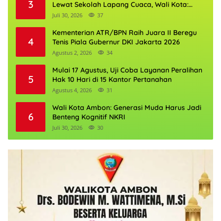
3
Lewat Sekolah Lapang Cuaca, Wali Kota:
Keselamatan Harus Jadi Prioritas
Juli 30, 2026
37
Kementerian ATR/BPN Raih Juara II Beregu
4
Tenis Piala Gubernur DKI Jakarta 2026
Agustus 2, 2026
34
Mulai 17 Agustus, Uji Coba Layanan Peralihan
5
Hak 10 Hari di 15 Kantor Pertanahan
Agustus 4, 2026
31
Wali Kota Ambon: Generasi Muda Harus Jadi
6
Benteng Kognitif NKRI
Juli 30, 2026
30