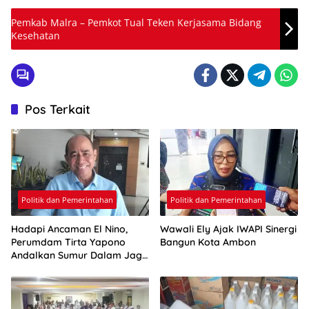
Pemkab Malra – Pemkot Tual Teken Kerjasama Bidang
Kesehatan
Pos Terkait
Politik dan Pemerintahan
Politik dan Pemerintahan
Hadapi Ancaman El Nino,
Wawali Ely Ajak IWAPI Sinergi
Perumdam Tirta Yapono
Bangun Kota Ambon
Andalkan Sumur Dalam Jaga
Pasokan Air Ambon