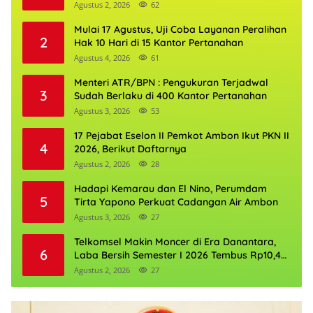
Agustus 2, 2026
62
Mulai 17 Agustus, Uji Coba Layanan Peralihan
2
Hak 10 Hari di 15 Kantor Pertanahan
Agustus 4, 2026
61
Menteri ATR/BPN : Pengukuran Terjadwal
3
Sudah Berlaku di 400 Kantor Pertanahan
Agustus 3, 2026
53
17 Pejabat Eselon II Pemkot Ambon Ikut PKN II
4
2026, Berikut Daftarnya
Agustus 2, 2026
28
Hadapi Kemarau dan El Nino, Perumdam
5
Tirta Yapono Perkuat Cadangan Air Ambon
Agustus 3, 2026
27
Telkomsel Makin Moncer di Era Danantara,
6
Laba Bersih Semester I 2026 Tembus Rp10,4
Triliun
Agustus 2, 2026
27