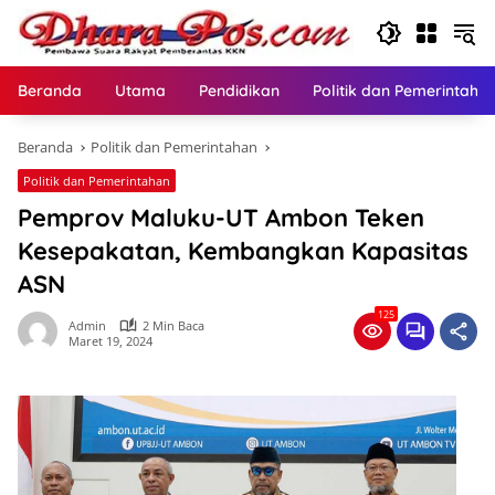
Langsung
ke
konten
Beranda
Utama
Pendidikan
Politik dan Pemerintaha
Beranda
Politik dan Pemerintahan
Politik dan Pemerintahan
Pemprov Maluku-UT Ambon Teken
Kesepakatan, Kembangkan Kapasitas
ASN
125
Admin
2 Min Baca
Maret 19, 2024