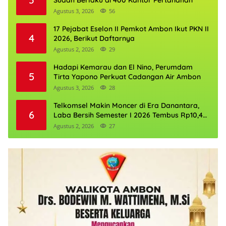
Sudah Berlaku di 400 Kantor Pertanahan
Agustus 3, 2026
56
17 Pejabat Eselon II Pemkot Ambon Ikut PKN II
4
2026, Berikut Daftarnya
Agustus 2, 2026
29
Hadapi Kemarau dan El Nino, Perumdam
5
Tirta Yapono Perkuat Cadangan Air Ambon
Agustus 3, 2026
28
Telkomsel Makin Moncer di Era Danantara,
6
Laba Bersih Semester I 2026 Tembus Rp10,4
Triliun
Agustus 2, 2026
27