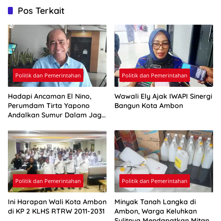
Pos Terkait
Politik dan Pemerintahan
Politik dan Pemerintahan
Hadapi Ancaman El Nino,
Wawali Ely Ajak IWAPI Sinergi
Perumdam Tirta Yapono
Bangun Kota Ambon
Andalkan Sumur Dalam Jaga
Pasokan Air Ambon
Politik dan Pemerintahan
Politik dan Pemerintahan
Ini Harapan Wali Kota Ambon
Minyak Tanah Langka di
di KP 2 KLHS RTRW 2011-2031
Ambon, Warga Keluhkan
Sulitnya Mendapatkan Mitan