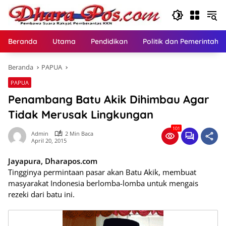
Langsung
ke
konten
Beranda
Utama
Pendidikan
Politik dan Pemerintaha
Beranda
PAPUA
PAPUA
Penambang Batu Akik Dihimbau Agar
Tidak Merusak Lingkungan
101
Admin
2 Min Baca
April 20, 2015
Jayapura, Dharapos.com
Tingginya permintaan pasar akan Batu Akik, membuat
masyarakat Indonesia berlomba-lomba untuk mengais
rezeki dari batu ini.