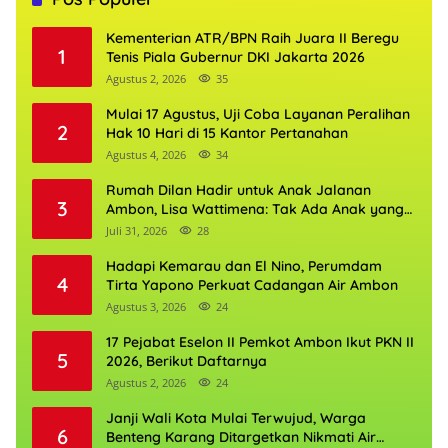
Kementerian ATR/BPN Raih Juara II Beregu
1
Tenis Piala Gubernur DKI Jakarta 2026
Agustus 2, 2026
35
Mulai 17 Agustus, Uji Coba Layanan Peralihan
2
Hak 10 Hari di 15 Kantor Pertanahan
Agustus 4, 2026
34
Rumah Dilan Hadir untuk Anak Jalanan
3
Ambon, Lisa Wattimena: Tak Ada Anak yang
Boleh Kehilangan Masa Depannya
Juli 31, 2026
28
Hadapi Kemarau dan El Nino, Perumdam
4
Tirta Yapono Perkuat Cadangan Air Ambon
Agustus 3, 2026
24
17 Pejabat Eselon II Pemkot Ambon Ikut PKN II
5
2026, Berikut Daftarnya
Agustus 2, 2026
24
Janji Wali Kota Mulai Terwujud, Warga
6
Benteng Karang Ditargetkan Nikmati Air