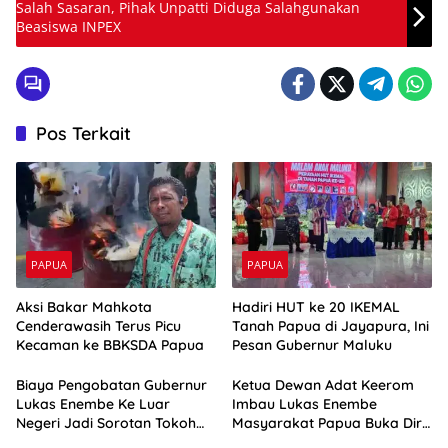
Salah Sasaran, Pihak Unpatti Diduga Salahgunakan
Beasiswa INPEX
Pos Terkait
PAPUA
PAPUA
Aksi Bakar Mahkota
Hadiri HUT ke 20 IKEMAL
Cenderawasih Terus Picu
Tanah Papua di Jayapura, Ini
Kecaman ke BBKSDA Papua
Pesan Gubernur Maluku
Biaya Pengobatan Gubernur
Ketua Dewan Adat Keerom
Lukas Enembe Ke Luar
Imbau Lukas Enembe
Negeri Jadi Sorotan Tokoh
Masyarakat Papua Buka Diri
Masyarakat Papua
Pasca Kedatangan KPK