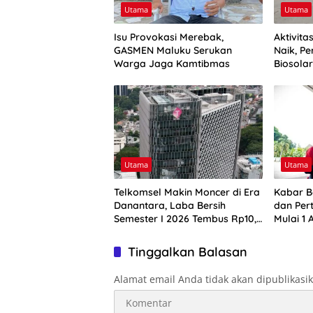
Utama
Utama
Isu Provokasi Merebak,
Aktivit
GASMEN Maluku Serukan
Naik, Pe
Warga Jaga Kamtibmas
Biosola
Utama
Utama
Telkomsel Makin Moncer di Era
Kabar B
Danantara, Laba Bersih
dan Per
Semester I 2026 Tembus Rp10,4
Mulai 1 
Triliun
Harga B
Tinggalkan Balasan
Alamat email Anda tidak akan dipublikasi