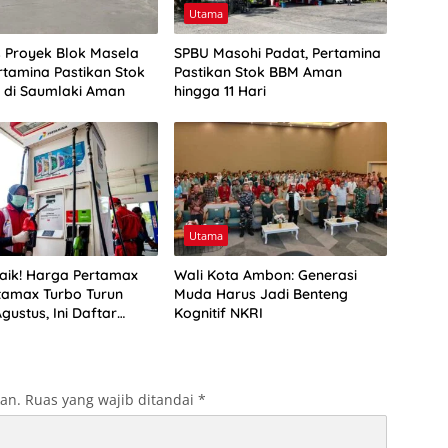
Utama
as Proyek Blok Masela
SPBU Masohi Padat, Pertamina
rtamina Pastikan Stok
Pastikan Stok BBM Aman
r di Saumlaki Aman
hingga 11 Hari
Utama
aik! Harga Pertamax
Wali Kota Ambon: Generasi
tamax Turbo Turun
Muda Harus Jadi Benteng
Agustus, Ini Daftar
Kognitif NKRI
BM di Papua-Maluku
kan.
Ruas yang wajib ditandai
*