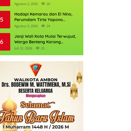
Daftarnya
Agustus 2, 2026
26
Hadapi Kemarau dan El Nino,
5
Perumdam Tirta Yapono
Perkuat Cadangan Air Ambon
Agustus 3, 2026
24
Janji Wali Kota Mulai Terwujud,
6
Warga Benteng Karang
Ditargetkan Nikmati Air Bersih
Juli 31, 2026
23
Pekan Kedua Agustus