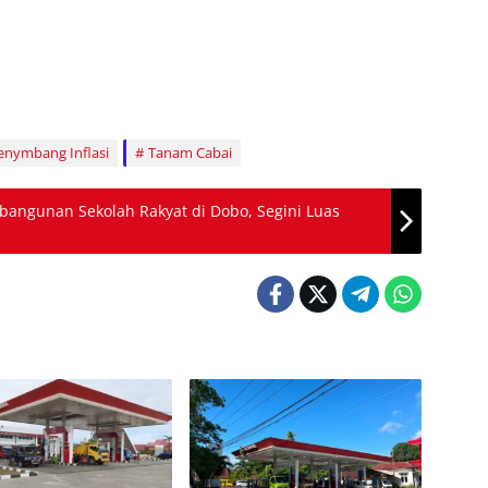
enymbang Inflasi
Tanam Cabai
mbangunan Sekolah Rakyat di Dobo, Segini Luas