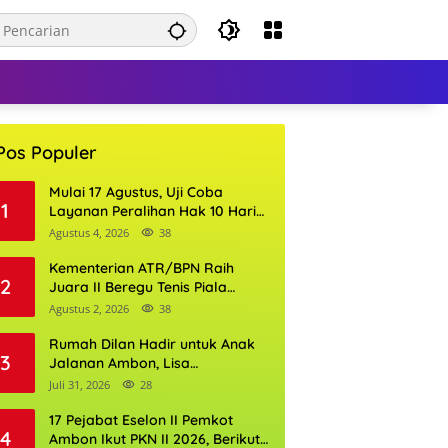
Pos Populer
Mulai 17 Agustus, Uji Coba
1
Layanan Peralihan Hak 10 Hari
di 15 Kantor Pertanahan
Agustus 4, 2026
38
Kementerian ATR/BPN Raih
2
Juara II Beregu Tenis Piala
Gubernur DKI Jakarta 2026
Agustus 2, 2026
38
Rumah Dilan Hadir untuk Anak
3
Jalanan Ambon, Lisa
Wattimena: Tak Ada Anak yang
Juli 31, 2026
28
Boleh Kehilangan Masa
Depannya
17 Pejabat Eselon II Pemkot
4
Ambon Ikut PKN II 2026, Berikut