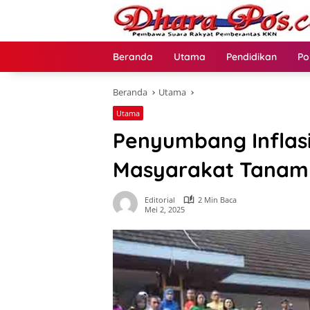
Langsung
ke
konten
Beranda
Utama
Pendidikan
Po
Beranda
Utama
Utama
Penyumbang Inflasi
Masyarakat Tanam
Editorial
2 Min Baca
Mei 2, 2025