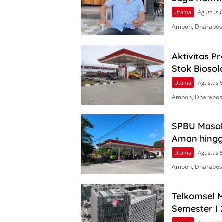
Utama
Agustus 6
Ambon, Dharapos.
Aktivitas P
Stok Biosol
Utama
Agustus 6
Ambon, Dharapos.
SPBU Masoh
Aman hingga
Utama
Agustus 5
Ambon, Dharapos.
Telkomsel M
Semester I 