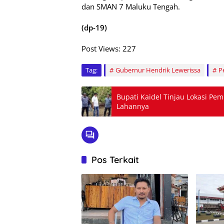
dan SMAN 7 Maluku Tengah.
(dp-19)
Post Views:
227
Tag:
Gubernur Hendrik Lewerissa
P
Bupati Kaidel Tinjau Lokasi Pe
Lahannya
Pos Terkait