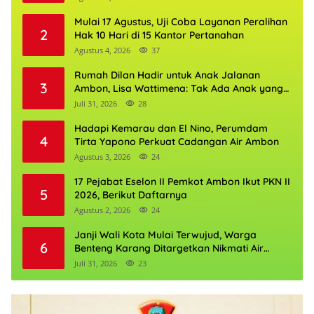
Mulai 17 Agustus, Uji Coba Layanan Peralihan
2
Hak 10 Hari di 15 Kantor Pertanahan
Agustus 4, 2026
37
Rumah Dilan Hadir untuk Anak Jalanan
3
Ambon, Lisa Wattimena: Tak Ada Anak yang
Boleh Kehilangan Masa Depannya
Juli 31, 2026
28
Hadapi Kemarau dan El Nino, Perumdam
4
Tirta Yapono Perkuat Cadangan Air Ambon
Agustus 3, 2026
24
17 Pejabat Eselon II Pemkot Ambon Ikut PKN II
5
2026, Berikut Daftarnya
Agustus 2, 2026
24
Janji Wali Kota Mulai Terwujud, Warga
6
Benteng Karang Ditargetkan Nikmati Air
Bersih Pekan Kedua Agustus
Juli 31, 2026
23