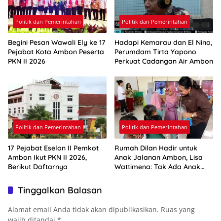
Politik dan Pemerintahan
Politik dan Pemerintahan
Begini Pesan Wawali Ely ke 17
Hadapi Kemarau dan El Nino,
Pejabat Kota Ambon Peserta
Perumdam Tirta Yapono
PKN II 2026
Perkuat Cadangan Air Ambon
Politik dan Pemerintahan
Politik dan Pemerintahan
17 Pejabat Eselon II Pemkot
Rumah Dilan Hadir untuk
Ambon Ikut PKN II 2026,
Anak Jalanan Ambon, Lisa
Berikut Daftarnya
Wattimena: Tak Ada Anak
yang Boleh Kehilangan Masa
Depannya
Tinggalkan Balasan
Alamat email Anda tidak akan dipublikasikan.
Ruas yang
wajib ditandai
*