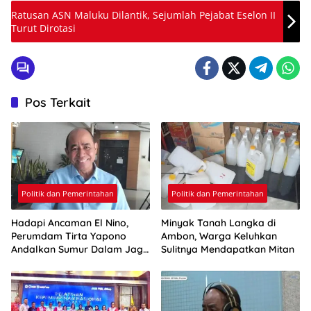
Ratusan ASN Maluku Dilantik, Sejumlah Pejabat Eselon II
Turut Dirotasi
Pos Terkait
Politik dan Pemerintahan
Politik dan Pemerintahan
Hadapi Ancaman El Nino,
Minyak Tanah Langka di
Perumdam Tirta Yapono
Ambon, Warga Keluhkan
Andalkan Sumur Dalam Jaga
Sulitnya Mendapatkan Mitan
Pasokan Air Ambon