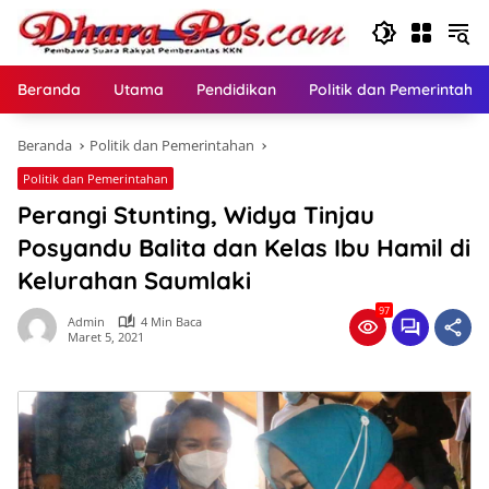
Langsung
ke
konten
Beranda
Utama
Pendidikan
Politik dan Pemerintaha
Beranda
Politik dan Pemerintahan
Politik dan Pemerintahan
Perangi Stunting, Widya Tinjau
Posyandu Balita dan Kelas Ibu Hamil di
Kelurahan Saumlaki
97
Admin
4 Min Baca
Maret 5, 2021