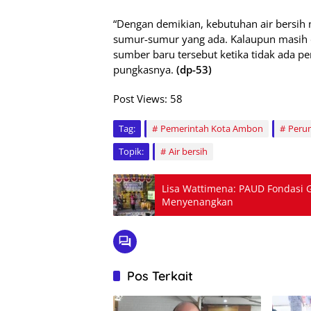
“Dengan demikian, kebutuhan air bersih
sumur-sumur yang ada. Kalaupun masih 
sumber baru tersebut ketika tidak ada pe
pungkasnya.
(dp-53)
Post Views:
58
Tag:
Pemerintah Kota Ambon
Peru
Topik:
Air bersih
Lisa Wattimena: PAUD Fondasi G
Menyenangkan
Pos Terkait