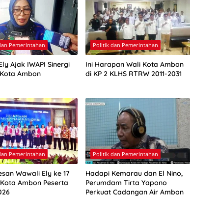
 dan Pemerintahan
Politik dan Pemerintahan
ly Ajak IWAPI Sinergi
Ini Harapan Wali Kota Ambon
 Kota Ambon
di KP 2 KLHS RTRW 2011-2031
 dan Pemerintahan
Politik dan Pemerintahan
esan Wawali Ely ke 17
Hadapi Kemarau dan El Nino,
 Kota Ambon Peserta
Perumdam Tirta Yapono
026
Perkuat Cadangan Air Ambon