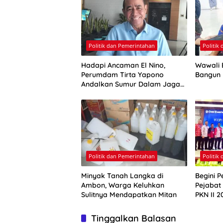
Politik dan Pemerintahan
Politik
Hadapi Ancaman El Nino,
Wawali E
Perumdam Tirta Yapono
Bangun
Andalkan Sumur Dalam Jaga
Pasokan Air Ambon
Politik dan Pemerintahan
Politik
Minyak Tanah Langka di
Begini P
Ambon, Warga Keluhkan
Pejabat
Sulitnya Mendapatkan Mitan
PKN II 2
Tinggalkan Balasan