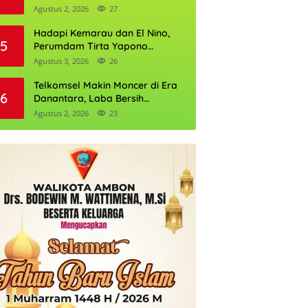
Daftarnya
Agustus 2, 2026
27
Hadapi Kemarau dan El Nino,
5
Perumdam Tirta Yapono
Perkuat Cadangan Air Ambon
Agustus 3, 2026
26
Telkomsel Makin Moncer di Era
6
Danantara, Laba Bersih
Semester I 2026 Tembus Rp10,4
Agustus 2, 2026
23
Triliun