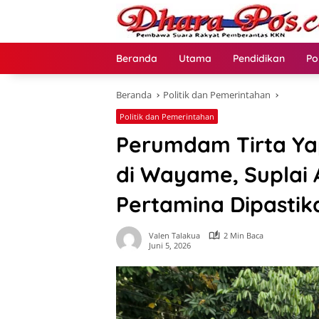
Langsung
ke
konten
Beranda
Utama
Pendidikan
Po
Beranda
Politik dan Pemerintahan
Politik dan Pemerintahan
Perumdam Tirta Y
di Wayame, Suplai 
Pertamina Dipastik
Valen Talakua
2 Min Baca
Juni 5, 2026