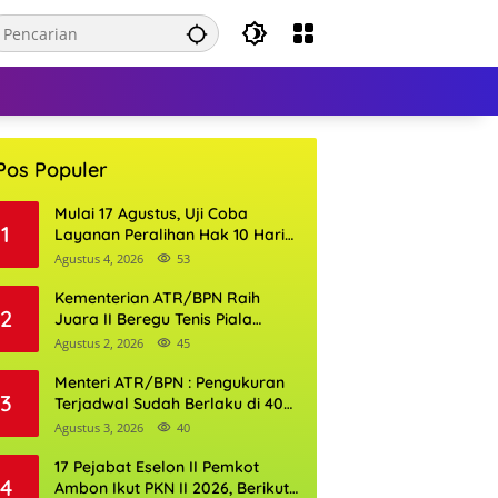
Pos Populer
Mulai 17 Agustus, Uji Coba
1
Layanan Peralihan Hak 10 Hari
di 15 Kantor Pertanahan
Agustus 4, 2026
53
Kementerian ATR/BPN Raih
2
Juara II Beregu Tenis Piala
Gubernur DKI Jakarta 2026
Agustus 2, 2026
45
Menteri ATR/BPN : Pengukuran
3
Terjadwal Sudah Berlaku di 400
Kantor Pertanahan
Agustus 3, 2026
40
17 Pejabat Eselon II Pemkot
4
Ambon Ikut PKN II 2026, Berikut