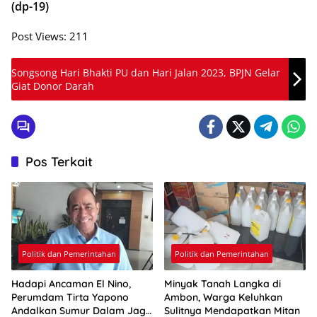
(dp-19)
Post Views:
211
Songsong Hari Bhakti PU dan Hari Jalan 2023, BPJN Gelar
Giat Donor Darah
Pos Terkait
Politik dan Pemerintahan
Politik dan Pemerintahan
Hadapi Ancaman El Nino,
Minyak Tanah Langka di
Perumdam Tirta Yapono
Ambon, Warga Keluhkan
Andalkan Sumur Dalam Jaga
Sulitnya Mendapatkan Mitan