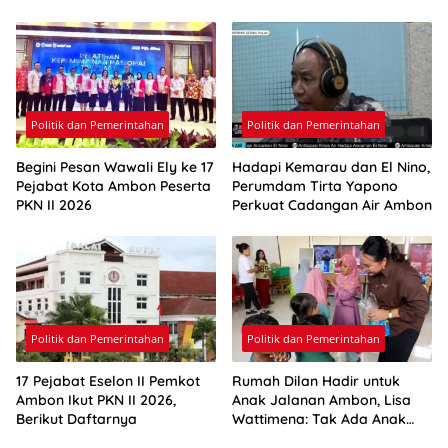
Pasokan Air Ambon
Politik dan Pemerintahan
Politik dan Pemerintahan
Begini Pesan Wawali Ely ke 17
Hadapi Kemarau dan El Nino,
Pejabat Kota Ambon Peserta
Perumdam Tirta Yapono
PKN II 2026
Perkuat Cadangan Air Ambon
Politik dan Pemerintahan
Politik dan Pemerintahan
17 Pejabat Eselon II Pemkot
Rumah Dilan Hadir untuk
Ambon Ikut PKN II 2026,
Anak Jalanan Ambon, Lisa
Berikut Daftarnya
Wattimena: Tak Ada Anak
yang Boleh Kehilangan Masa