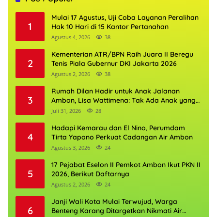
Mulai 17 Agustus, Uji Coba Layanan Peralihan
1
Hak 10 Hari di 15 Kantor Pertanahan
Agustus 4, 2026
38
Kementerian ATR/BPN Raih Juara II Beregu
2
Tenis Piala Gubernur DKI Jakarta 2026
Agustus 2, 2026
38
Rumah Dilan Hadir untuk Anak Jalanan
3
Ambon, Lisa Wattimena: Tak Ada Anak yang
Boleh Kehilangan Masa Depannya
Juli 31, 2026
28
Hadapi Kemarau dan El Nino, Perumdam
4
Tirta Yapono Perkuat Cadangan Air Ambon
Agustus 3, 2026
24
17 Pejabat Eselon II Pemkot Ambon Ikut PKN II
5
2026, Berikut Daftarnya
Agustus 2, 2026
24
Janji Wali Kota Mulai Terwujud, Warga
6
Benteng Karang Ditargetkan Nikmati Air