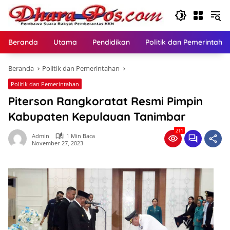
Langsung
ke
konten
Beranda
Utama
Pendidikan
Politik dan Pemerintaha
Beranda
Politik dan Pemerintahan
Politik dan Pemerintahan
Piterson Rangkoratat Resmi Pimpin
Kabupaten Kepulauan Tanimbar
211
Admin
1 Min Baca
November 27, 2023