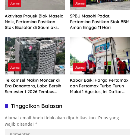
Utama
Utama
Aktivitas Proyek Blok Masela
SPBU Masohi Padat,
Naik, Pertamina Pastikan
Pertamina Pastikan Stok BBM
Stok Biosolar di Saumlaki
Aman hingga 11 Hari
Aman
Utama
Utama
Telkomsel Makin Moncer di
Kabar Baik! Harga Pertamax
Era Danantara, Laba Bersih
dan Pertamax Turbo Turun
Semester I 2026 Tembus
Mulai 1 Agustus, Ini Daftar
Rp10,4 Triliun
Harga BBM di Papua-Maluku
Tinggalkan Balasan
Alamat email Anda tidak akan dipublikasikan.
Ruas yang
wajib ditandai
*