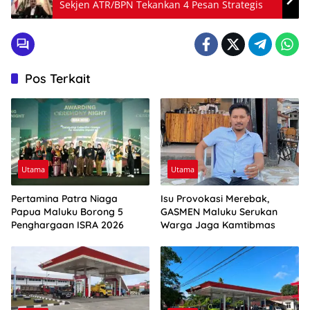
Sekjen ATR/BPN Tekankan 4 Pesan Strategis
Pos Terkait
Utama
Utama
Pertamina Patra Niaga
Isu Provokasi Merebak,
Papua Maluku Borong 5
GASMEN Maluku Serukan
Penghargaan ISRA 2026
Warga Jaga Kamtibmas