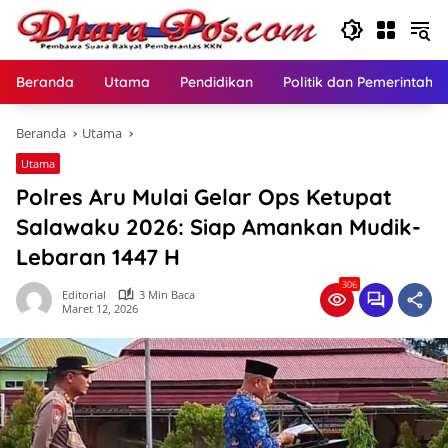
Langsung
ke
konten
Beranda
Utama
Pendidikan
Politik dan Pemerintaha
Beranda
Utama
Utama
Polres Aru Mulai Gelar Ops Ketupat
Salawaku 2026: Siap Amankan Mudik-
Lebaran 1447 H
306
Editorial
3 Min Baca
Maret 12, 2026