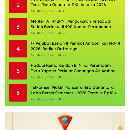
2
Tenis Piala Gubernur DKI Jakarta 2026
Agustus 2, 2026
43
Menteri ATR/BPN : Pengukuran Terjadwal
3
Sudah Berlaku di 400 Kantor Pertanahan
Agustus 3, 2026
29
17 Pejabat Eselon II Pemkot Ambon Ikut PKN II
4
2026, Berikut Daftarnya
Agustus 2, 2026
27
Hadapi Kemarau dan El Nino, Perumdam
5
Tirta Yapono Perkuat Cadangan Air Ambon
Agustus 3, 2026
26
Telkomsel Makin Moncer di Era Danantara,
6
Laba Bersih Semester I 2026 Tembus Rp10,4
Triliun
Agustus 2, 2026
23