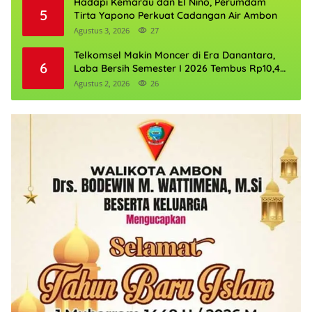
Hadapi Kemarau dan El Nino, Perumdam
5
Tirta Yapono Perkuat Cadangan Air Ambon
Agustus 3, 2026
27
Telkomsel Makin Moncer di Era Danantara,
6
Laba Bersih Semester I 2026 Tembus Rp10,4
Triliun
Agustus 2, 2026
26