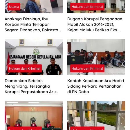
Utama
Hukum dan Kriminal
Anaknya Dianiaya, Ibu
Dugaan Korupsi Pengadaan
Korban Minta Terlapor
Mobil Alokon 2016-2021,
Segera Ditangkap, Polresta
Kejati Maluku Periksa Eks
Ambon: Masih Tahap
Bupati Aru
Penyelidikan
Hukum dan Kriminal
Hukum dan Kriminal
Diamankan Setelah
Kantah Kepulauan Aru Hadiri
Menghilang, Tersangka
Sidang Perkara Pertanahan
Korupsi Perpustakaan Aru
di PN Dobo
Resmi Ditahan