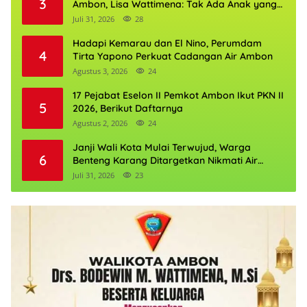
3
Ambon, Lisa Wattimena: Tak Ada Anak yang
Boleh Kehilangan Masa Depannya
Juli 31, 2026
28
Hadapi Kemarau dan El Nino, Perumdam
4
Tirta Yapono Perkuat Cadangan Air Ambon
Agustus 3, 2026
24
17 Pejabat Eselon II Pemkot Ambon Ikut PKN II
5
2026, Berikut Daftarnya
Agustus 2, 2026
24
Janji Wali Kota Mulai Terwujud, Warga
6
Benteng Karang Ditargetkan Nikmati Air
Bersih Pekan Kedua Agustus
Juli 31, 2026
23