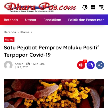
Langsung
ke
konten
Beranda
Utama
Pendidikan
Politik dan Pemerintaha
Beranda
Utama
Utama
Satu Pejabat Pemprov Maluku Positif
Terpapar Covid-19
95
Admin
1 Min Baca
Juli 5, 2020