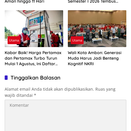
Aman hingga 11 Hari
Semester I 2026 Tembus
Rp10,4 Triliun
Utama
Utama
Kabar Baik! Harga Pertamax
Wali Kota Ambon: Generasi
dan Pertamax Turbo Turun
Muda Harus Jadi Benteng
Mulai 1 Agustus, Ini Daftar
Kognitif NKRI
Harga BBM di Papua-Maluku
Tinggalkan Balasan
Alamat email Anda tidak akan dipublikasikan.
Ruas yang
wajib ditandai
*