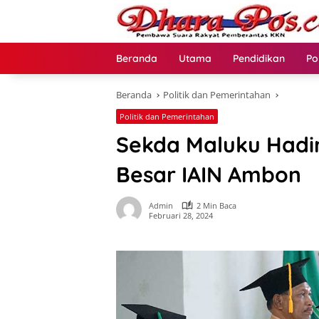
Langsung
ke
konten
Beranda
Utama
Pendidikan
Po
Beranda
Politik dan Pemerintahan
Politik dan Pemerintahan
Sekda Maluku Hadi
Besar IAIN Ambon
Admin
2 Min Baca
Februari 28, 2024