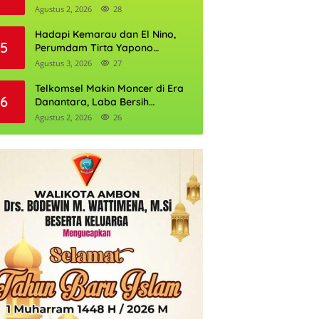
Daftarnya
Agustus 2, 2026
28
Hadapi Kemarau dan El Nino,
5
Perumdam Tirta Yapono
Perkuat Cadangan Air Ambon
Agustus 3, 2026
27
Telkomsel Makin Moncer di Era
6
Danantara, Laba Bersih
Semester I 2026 Tembus Rp10,4
Agustus 2, 2026
26
Triliun