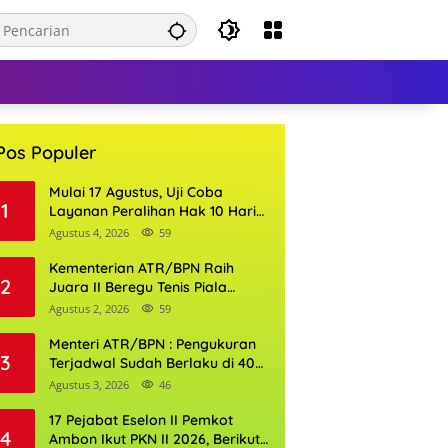
Pos Populer
Mulai 17 Agustus, Uji Coba
1
Layanan Peralihan Hak 10 Hari
di 15 Kantor Pertanahan
Agustus 4, 2026
59
Kementerian ATR/BPN Raih
2
Juara II Beregu Tenis Piala
Gubernur DKI Jakarta 2026
Agustus 2, 2026
59
Menteri ATR/BPN : Pengukuran
3
Terjadwal Sudah Berlaku di 400
Kantor Pertanahan
Agustus 3, 2026
46
17 Pejabat Eselon II Pemkot
4
Ambon Ikut PKN II 2026, Berikut