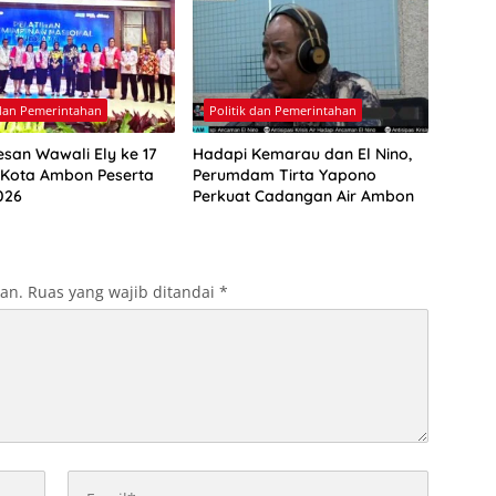
 dan Pemerintahan
Politik dan Pemerintahan
esan Wawali Ely ke 17
Hadapi Kemarau dan El Nino,
 Kota Ambon Peserta
Perumdam Tirta Yapono
026
Perkuat Cadangan Air Ambon
kan.
Ruas yang wajib ditandai
*