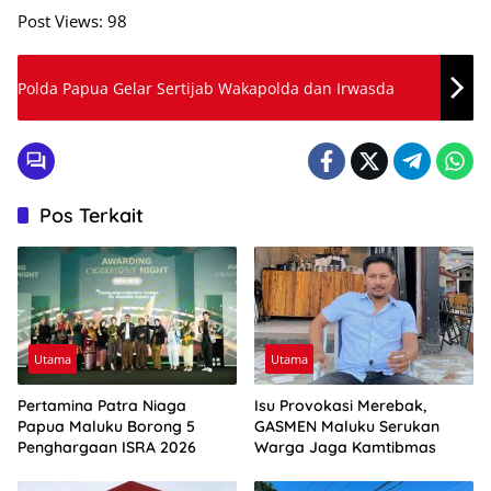
Post Views:
98
Polda Papua Gelar Sertijab Wakapolda dan Irwasda
Pos Terkait
Utama
Utama
Pertamina Patra Niaga
Isu Provokasi Merebak,
Papua Maluku Borong 5
GASMEN Maluku Serukan
Penghargaan ISRA 2026
Warga Jaga Kamtibmas