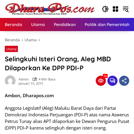
Langsung
ke
konten
Beranda
Utama
Pendidikan
Politik dan Pemerintaha
Beranda
Utama
Utama
Selingkuhi Isteri Orang, Aleg MBD
Dilaporkan Ke DPP PDI-P
98
Admin
4 Min Baca
Januari 15, 2015
Ambon, Dharapos.com
Anggota Legislatif (Aleg) Maluku Barat Daya dari Partai
Demokrasi Indonesia Perjuangan (PDI-P) atas nama Aswerus
Petrus Tunay alias APT dilaporkan ke Dewan Pengurus Pusat
(DPP) PDI-P karena selingkuh dengan isteri orang.