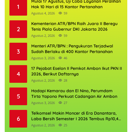
Mulai 17 Agustus, Uji Coba Layanan Peralihan
1
Hak 10 Hari di 15 Kantor Pertanahan
Agustus 4, 2026
59
Kementerian ATR/BPN Raih Juara II Beregu
2
Tenis Piala Gubernur DKI Jakarta 2026
Agustus 2, 2026
59
Menteri ATR/BPN : Pengukuran Terjadwal
3
Sudah Berlaku di 400 Kantor Pertanahan
Agustus 3, 2026
46
17 Pejabat Eselon II Pemkot Ambon Ikut PKN II
4
2026, Berikut Daftarnya
Agustus 2, 2026
28
Hadapi Kemarau dan El Nino, Perumdam
5
Tirta Yapono Perkuat Cadangan Air Ambon
Agustus 3, 2026
27
Telkomsel Makin Moncer di Era Danantara,
6
Laba Bersih Semester I 2026 Tembus Rp10,4
Triliun
Agustus 2, 2026
25