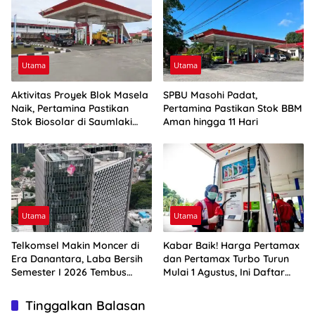
Utama
Utama
Aktivitas Proyek Blok Masela
SPBU Masohi Padat,
Naik, Pertamina Pastikan
Pertamina Pastikan Stok BBM
Stok Biosolar di Saumlaki
Aman hingga 11 Hari
Aman
Utama
Utama
Telkomsel Makin Moncer di
Kabar Baik! Harga Pertamax
Era Danantara, Laba Bersih
dan Pertamax Turbo Turun
Semester I 2026 Tembus
Mulai 1 Agustus, Ini Daftar
Rp10,4 Triliun
Harga BBM di Papua-Maluku
Tinggalkan Balasan