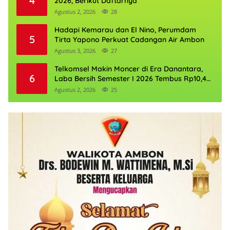
4
2026, Berikut Daftarnya
Agustus 2, 2026
28
Hadapi Kemarau dan El Nino, Perumdam
5
Tirta Yapono Perkuat Cadangan Air Ambon
Agustus 3, 2026
27
Telkomsel Makin Moncer di Era Danantara,
6
Laba Bersih Semester I 2026 Tembus Rp10,4
Triliun
Agustus 2, 2026
25