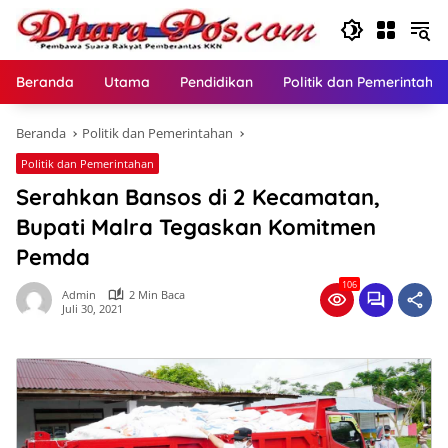
Langsung
ke
konten
Beranda
Utama
Pendidikan
Politik dan Pemerintaha
Beranda
Politik dan Pemerintahan
Politik dan Pemerintahan
Serahkan Bansos di 2 Kecamatan,
Bupati Malra Tegaskan Komitmen
Pemda
106
Admin
2 Min Baca
Juli 30, 2021